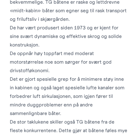
bekvemmelige. TG båtene er raske og lettdrevne
«midt-kabin» båter som egner seg til rask transport
og friluftsliv i skjærgården.
De har vært produsert siden 1973 og er kjent for
sine svært dynamiske og effektive skrog og solide
konstruksjon.
De oppnår høy toppfart med moderat
motorstørrelse noe som sørger for svært god
drivstofføkonomi.
Det er gjort spesielle grep for å minimere støy inne
in kabinen og også laget spesielle lufte kanaler som
forbedrer luft sirkulasjonen, som igjen fører til
mindre duggproblemer enn på andre
sammenlignbare båter.
De stor taklukene skiller også TG båtene fra de
fleste konkurrentene. Dette gjør at båtene føles mye