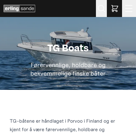
Søk
TG Boats
Førervennlige, holdbare og
bekvemmelige finske båter
TG-båtene er håndlaget i Porvoo i Finland og er
kjent for å være førervennlige, holdbare og