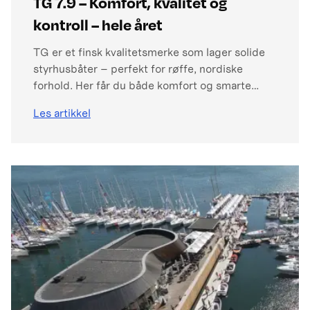
TG 7.9 – Komfort, kvalitet og
kontroll – hele året
TG er et finsk kvalitetsmerke som lager solide
styrhusbåter – perfekt for røffe, nordiske
forhold. Her får du både komfort og smarte
løsninger, og en båt du kan bruke hele året uten
Les artikkel
å bekymre deg for vær og vind. Med sin lengde
på under åtte meter byr den på lune seter til ti
personer og komfortable soveplasser for fire –
uten å ofre funksjonalitet, sikkerhet eller ytelse.