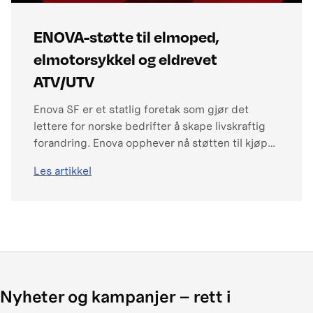
ENOVA-støtte til elmoped,
elmotorsykkel og eldrevet
ATV/UTV
Enova SF er et statlig foretak som gjør det
lettere for norske bedrifter å skape livskraftig
forandring. Enova opphever nå støtten til kjøp
av elektrisk drevet moped, motorsykkel eller
Les artikkel
MC-registrert ATV/UTV. Forbrukerrabatten på
kr 3.500, kr 11.000 (redusert fra kr 15.000 2.
oktober 2023) eller kr 25.000 er fra 1. juli 2026
fjernet.
Nyheter og kampanjer – rett i