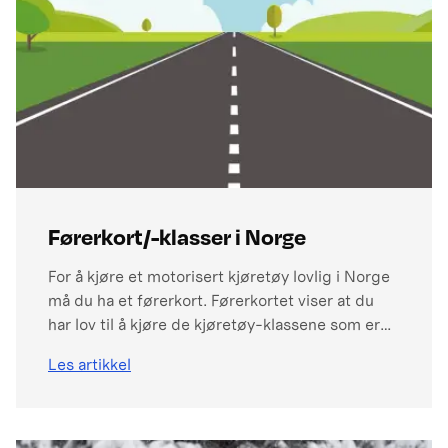
Førerkort/-klasser i Norge
For å kjøre et motorisert kjøretøy lovlig i Norge
må du ha et førerkort. Førerkortet viser at du
har lov til å kjøre de kjøretøy-klassene som er
oppgitt på kortet. Førerkortet utstedes vanligvis
Les artikkel
etter at du har bestått en førerprøve og oppfylt
de nødvendige kravene. Alle som vil ta førerkort
må ha trafikalt grunnkurs før de kan
øvelseskjøre eller ta kjøretimer, bortsett fra de