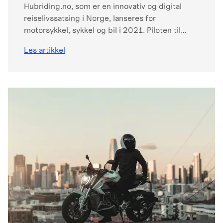
Hubriding.no, som er en innovativ og digital
reiselivssatsing i Norge, lanseres for
motorsykkel, sykkel og bil i 2021. Piloten til
Hubriding.no ble skapt som en direkte
Les artikkel
konsekvens av Covid-19 krisen i fjor vår av
Straand Hotel i Vrådal i Telemark. Det 156 år
gamle hotellet, som startet å drive med fokus
på veien som en skysstasjon i 1864, er nå
tilbake med fokus på veien.