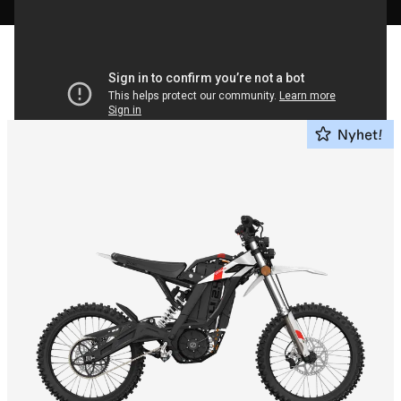
Elektrisk
Motorsykkel
5
5
Nyhet!