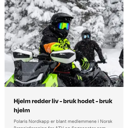
som allerede har førerkort (eller
mopedførerbevis) eller er over 25 år. For å få
førerkort må du være bosatt i Norge, oppfylle
alderskravet, sende inn en søknad, oppfylle
helsekravene og ha godkjent vandel (sjekket av
politiet) første gang du søker. Førerkortene har
ulike klasser og koder, så sjekk hvilken klasse
som gjelder for ditt kjøretøy.
Hjelm redder liv - bruk hodet - bruk
hjelm
Polaris Nordkapp er blant medlemmene i Norsk
Bransjeforening for ATV og Snøscooter som