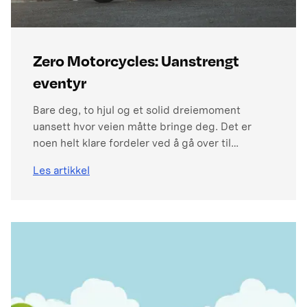
Zero Motorcycles: Uanstrengt
eventyr
Bare deg, to hjul og et solid dreiemoment
uansett hvor veien måtte bringe deg. Det er
noen helt klare fordeler ved å gå over til
elektrisk – ingen bensinstasjonbesøk, ingen
Les artikkel
olje, ingen eksos osv. Zero-eiere har i tillegg en
rekke fordeler i det daglige. Bak utformingen av
hver nye modell ligger en filosofi om elegant
enkelhet. Zero motorcycles med eldrift har lav
vekt, og eliminerer alt rutinemessig vedlikehold.
Resultatet er et utrolig spennende kjøretøy og
en eierskapsopplevelse som fortsetter i
kilometer etter kilometer.