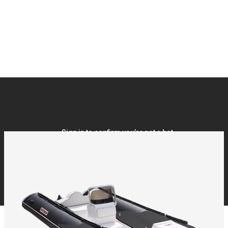
Båt
18