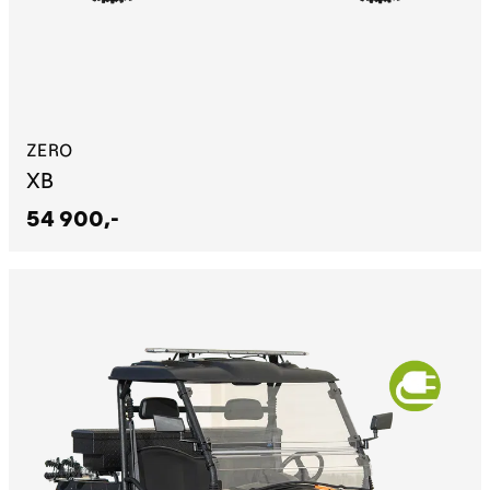
ZERO
XB
54 900,-