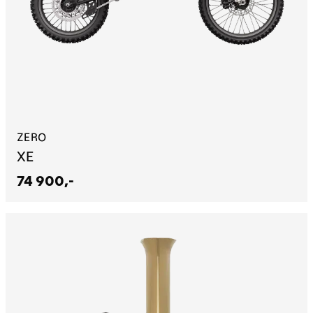
ZERO
XE
74 900,-