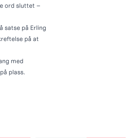
e ord sluttet –
å satse på Erling
reftelse på at
 gang med
 på plass.