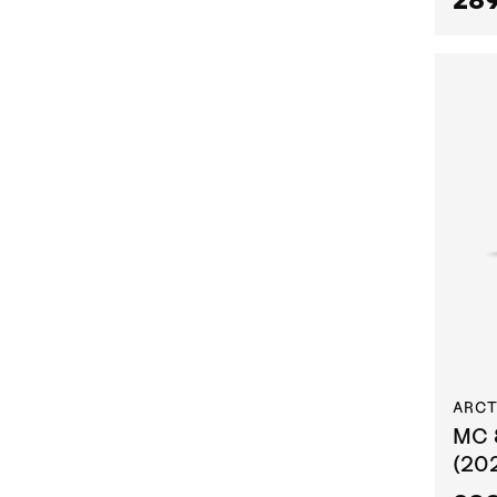
ARCT
MC 
(20