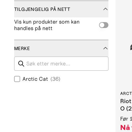
TILGJENGELIG PÅ NETT
Vis kun produkter som kan
handles på nett
MERKE
Søk etter merke
Arctic Cat
(
36
)
ARCT
Rio
O (
Før
Nå 