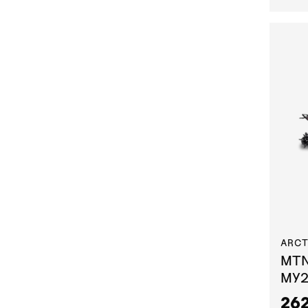
ARCT
MTN
MY
262