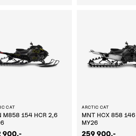
IC CAT
ARCTIC CAT
 M858 154 HCR 2,6
MNT HCX 858 146
26
MY26
 900,-
259 900,-