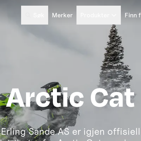
Søk
Merker
Produkter
Finn 
Arctic Cat
Erling Sande AS er igjen offisiell