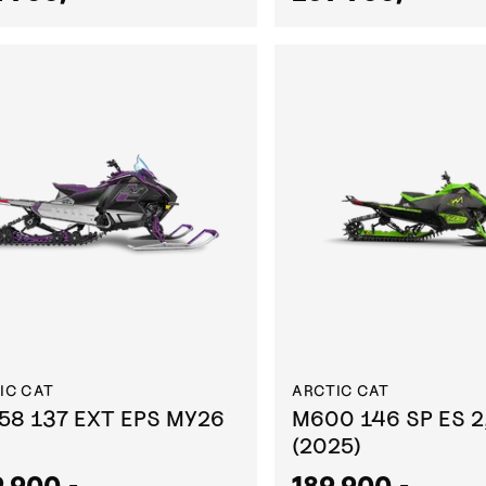
IC CAT
ARCTIC CAT
58 137 EXT EPS MY26
M600 146 SP ES 2
(2025)
 900,-
189 900,-