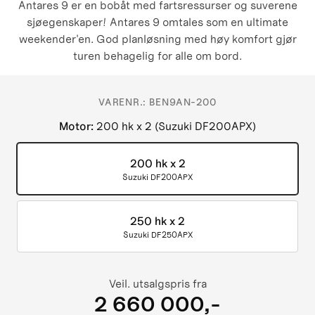
Antares 9 er en bobåt med fartsressurser og suverene
sjøegenskaper! Antares 9 omtales som en ultimate
weekender'en. God planløsning med høy komfort gjør
turen behagelig for alle om bord.
VARENR.:
BEN9AN-200
Motor
:
200 hk x 2 (Suzuki DF200APX)
200 hk x 2
Suzuki DF200APX
250 hk x 2
Suzuki DF250APX
Veil. utsalgspris fra
2 660 000,-