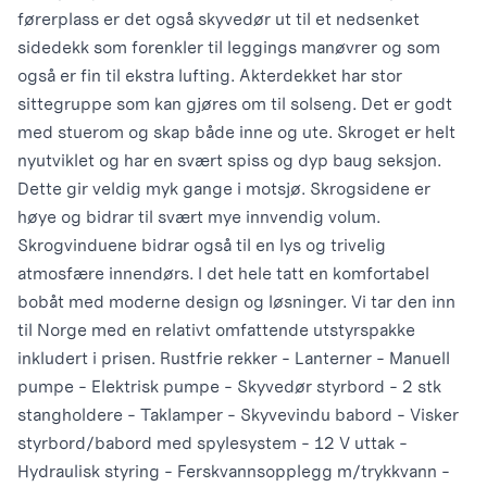
førerplass er det også skyvedør ut til et nedsenket
sidedekk som forenkler til leggings manøvrer og som
også er fin til ekstra lufting. Akterdekket har stor
sittegruppe som kan gjøres om til solseng. Det er godt
med stuerom og skap både inne og ute. Skroget er helt
nyutviklet og har en svært spiss og dyp baug seksjon.
Dette gir veldig myk gange i motsjø. Skrogsidene er
høye og bidrar til svært mye innvendig volum.
Skrogvinduene bidrar også til en lys og trivelig
atmosfære innendørs. I det hele tatt en komfortabel
bobåt med moderne design og løsninger. Vi tar den inn
til Norge med en relativt omfattende utstyrspakke
inkludert i prisen. Rustfrie rekker - Lanterner - Manuell
pumpe - Elektrisk pumpe - Skyvedør styrbord - 2 stk
stangholdere - Taklamper - Skyvevindu babord - Visker
styrbord/babord med spylesystem - 12 V uttak -
Hydraulisk styring - Ferskvannsopplegg m/trykkvann -