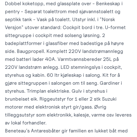
Dobbel koketopp, med glassplate over - Benkeskap i
pentry - Separat toalettrom med sjøvannstoalett og
septikk tank - Vask på toalett. Utstyr inkl. i "Norsk
Versjon" utover standard: Cockpit bord i tre. U-formet
sittegruppe i cockpit med solseng løsning. 2
badeplattformer i glassfiber med badestige på høyre
side. Baugpropell. Komplett 220V landstrømannlegg
med batteri lader 40A. Varmtvannsbereder 25L på
220V landstrøm anlegg. LED stemningslys i cockpit,
styrehus og kabin. 60 ltr kjøleskap i salong. Kit for å
gjøre sittegruppen i salongen om til seng. Gardiner i
styrehus. Trimplan elektriske. Gulv i styrehus i
brunbeiset eik. Riggeutstyr for 1 eller 2 stk Suzuki
motorer med elektronisk styrt gir/gass. Øvrig
tilleggsutstyr som elektronikk, kalesje, varme osv leveres
av lokal forhandler.
Beneteau’s Antaresbåter gir familien en lukket båt med