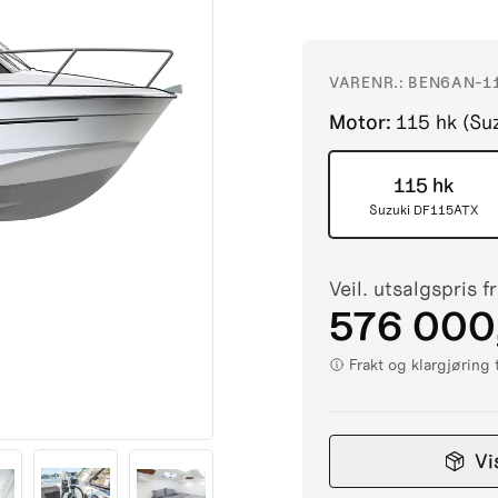
VARENR.:
BEN6AN-1
Motor
:
115 hk (Su
115 hk
Suzuki DF115ATX
Veil. utsalgspris f
576 000
Frakt og klargjøring
Vi