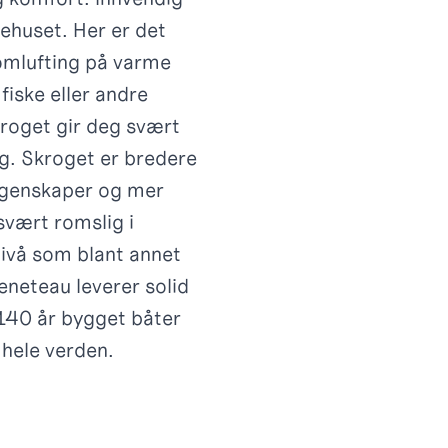
ehuset. Her er det
nomlufting på varme
fiske eller andre
kroget gir deg svært
g. Skroget er bredere
egenskaper og mer
svært romslig i
snivå som blant annet
eneteau leverer solid
 140 år bygget båter
 hele verden.