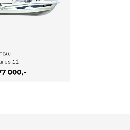
ETEAU
ares 11
77 000,-