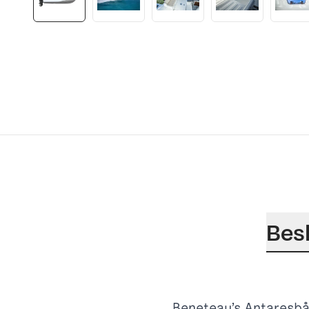
Bes
Beneteau’s Antaresbåt