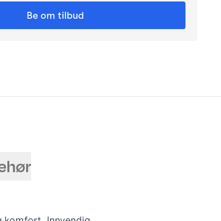
Be om tilbud
behør
g komfort. Innvendig