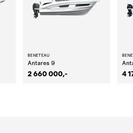
BENETEAU
BEN
Antares 9
Ant
2 660 000,-
4 1