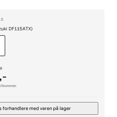
15
zuki DF115ATX)
ra
,-
 tilkommer.
s forhandlere med varen på lager