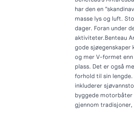
har den en ”skandinav
masse lys og luft. St
dager. Foran under dek
aktiviteter.
Benteau An
gode sjøegenskaper k
og mer V-formet enn
plass. Det er også me
forhold til sin lengde
inkluderer sjøvannst
byggede motorbåter so
gjennom tradisjoner, m