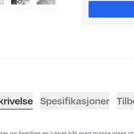
krivelse
Spesifikasjoner
Til
er gir familien en lukket båt med masse plass o