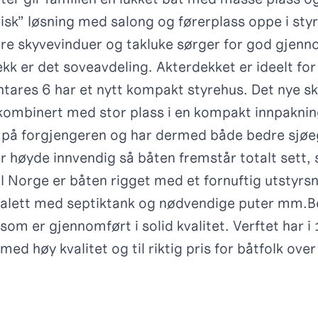
isk” løsning med salong og førerplass oppe i styr
ore skyvevinduer og takluke sørger for god gjen
k er det soveavdeling. Akterdekket er ideelt for 
tares 6 har et nytt kompakt styrehus. Det nye s
ombinert med stor plass i en kompakt innpaknin
 på forgjengeren og har dermed både bedre sjø
r høyde innvendig så båten fremstår totalt sett, 
. I Norge er båten rigget med et fornuftig utstyr
oalett med septiktank og nødvendige puter mm.
B
m er gjennomført i solid kvalitet. Verftet har i
ed høy kvalitet og til riktig pris for båtfolk over