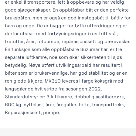
er enkel å transportere, lett å oppbevare og har veldig
gode sjøegenskaper. En oppblåsbar båt er den perfekte
bruksbåten, men er også en god innstegsbåt til båtliv for
barn og unge. De er bygget for tøffe utfordringer og er
derfor utstyrt med fortøyningsringer i rustfritt stål,
tretufter, årer, fotpumpe, reparasjonssett og bæreveske.
En funksjon som alle oppblåsbare Suzumar har, er tre
separate luftkamre, noe som øker sikkerheten til sjøs
betydelig. Nøye utført utviklingsarbeid har resultert i
båter som er brukervennlige, har god stabilitet og er en
ren glede å kjøre. MX310 leveres i farge koksgrå med
langsgående hvit stripe fra sesongen 2022.
Standardutstyr er: 3 luftkamre, dobbel glassfiberdørk,
600 kg. nyttelast, årer, åregafler, tofte, transporttrekk,
Reparasjonssett, pumpe.