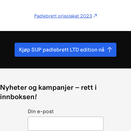
Padlebrett prisplakat 2023
Kjøp
SUP padlebrett LTD edition
nå
Nyheter og kampanjer – rett i
innboksen!
Din e-post