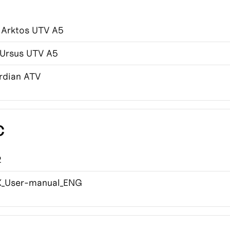
 Arktos UTV A5
 Ursus UTV A5
rdian ATV
C
2
_User-manual_ENG