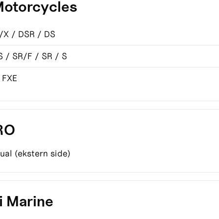
Motorcycles
X / DSR / DS
 / SR/F / SR / S
 FXE
ERO
ual (ekstern side)
i Marine