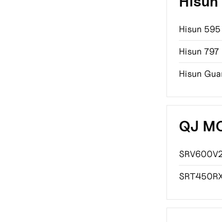
Hisun
Hisun 595
Hisun 797
Hisun Gua
QJ M
SRV600V
SRT450RX