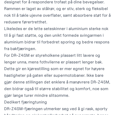
designet for å respondere trofast på dine bevegelser.
Rammen er laget av stålrør, og er stiv, sterk og fleksibel
nok til å takle ujevne overflater, samt absorbere støt for å
redusere førertretthet.
Likeledes er de lette seteskinner i aluminium sterke nok
til å gi fast støtte, og den unikt formede svingarmen i
aluminium bidrar til forbedret sporing og bedre respons
fra bakfjæringen.
For DR-Z4SM er styreholkene plassert litt lavere og
lenger unna, mens fothvilerne er plassert lenger bak.
Dette gir en kjørestilling som er mer egnet for høyere
hastigheter på gaten eller supermotobaner. Ikke bare
gjør denne stillingen det enklere å manøvrere DR-Z4SM,
den bidrar også til større stabilitet og komfort, noe som
gjør lange turer mindre slitsomme.
Dedikert fjæringtuning
DR-Z4SM-fjæringen utmerker seg ved å gi rask, sporty