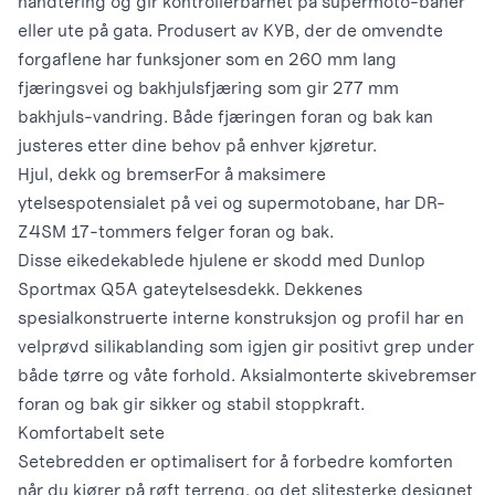
håndtering og gir kontrollerbarhet på supermoto-baner
eller ute på gata. Produsert av KYB, der de omvendte
forgaflene har funksjoner som en 260 mm lang
fjæringsvei og bakhjulsfjæring som gir 277 mm
bakhjuls-vandring. Både fjæringen foran og bak kan
justeres etter dine behov på enhver kjøretur.
Hjul, dekk og bremser
For å maksimere
ytelsespotensialet på vei og supermotobane, har DR-
Z4SM 17-tommers felger foran og bak.
Disse eikedekablede hjulene er skodd med Dunlop
Sportmax Q5A gateytelsesdekk. Dekkenes
spesialkonstruerte interne konstruksjon og profil har en
velprøvd silikablanding som igjen gir positivt grep under
både tørre og våte forhold. Aksialmonterte skivebremser
foran og bak gir sikker og stabil stoppkraft.
Komfortabelt sete
Setebredden er optimalisert for å forbedre komforten
når du kjører på røft terreng, og det slitesterke designet