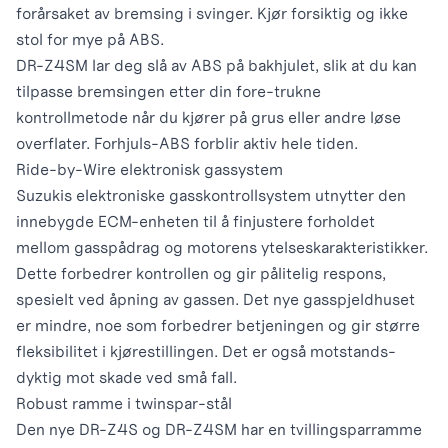
forårsaket av bremsing i svinger. Kjør forsiktig og ikke
stol for mye på ABS.
DR-Z4SM lar deg slå av ABS på bakhjulet, slik at du kan
tilpasse bremsingen etter din fore-trukne
kontrollmetode når du kjører på grus eller andre løse
overflater. Forhjuls-ABS forblir aktiv hele tiden.
Ride-by-Wire elektronisk gassystem
Suzukis elektroniske gasskontrollsystem utnytter den
innebygde ECM-enheten til å finjustere forholdet
mellom gasspådrag og motorens ytelseskarakteristikker.
Dette forbedrer kontrollen og gir pålitelig respons,
spesielt ved åpning av gassen. Det nye gasspjeldhuset
er mindre, noe som forbedrer betjeningen og gir større
fleksibilitet i kjørestillingen. Det er også motstands-
dyktig mot skade ved små fall.
Robust ramme i twinspar-stål
Den nye DR-Z4S og DR-Z4SM har en tvillingsparramme