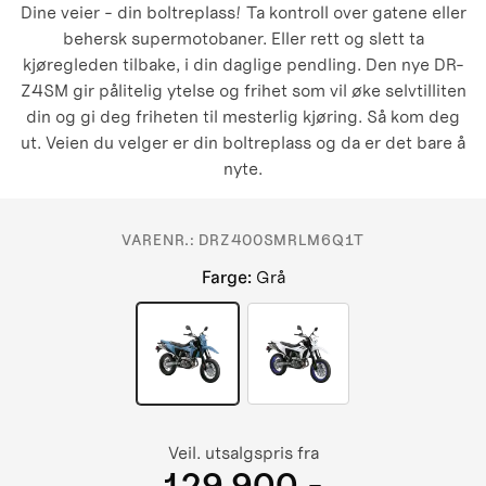
Dine veier - din boltreplass! Ta kontroll over gatene eller
behersk supermotobaner. Eller rett og slett ta
kjøregleden tilbake, i din daglige pendling. Den nye DR-
Z4SM gir pålitelig ytelse og frihet som vil øke selvtilliten
din og gi deg friheten til mesterlig kjøring. Så kom deg
ut. Veien du velger er din boltreplass og da er det bare å
nyte.
VARENR.:
DRZ400SMRLM6Q1T
Farge
:
Grå
Veil. utsalgspris fra
129 900,-