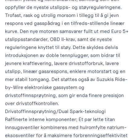
oppfyller de nyeste utslipps- og støyreguleringene.
Trofast, rask og utrolig morsom i tillegg til å gi jevn
respons ved gasspådrag i en tilfreds-stillende lineær
kurve. Den nye motoren samsvarer fullt ut med Euro 5+
utslippsstandarder, OBD II-krav, samt de nyeste
reguleringene knyttet til støy. Dette skyldes delvis
introduksjonen av doble tennplugger, som bidrar til
jevnere kraftlevering, lavere drivstofforbruk, lavere
utslipp, lineær gassrespons, enklere motorstart og en
mer stabil tomgang. Det støttes også av Suzukis Ride-
by-Wire elektroniske gassystem og
drivstoffinnsprøytning, som gir enda finere presisjon
over drivstoffkontrollen.
Drivstoffinnsprøytning/Dual Spark-teknologi
Raffinerte interne komponenter; Et par lette titan
innsugsventiler kombineres med hulromfylte natrium-
eksosventiler for å maksimere forbrenningseffektivitet