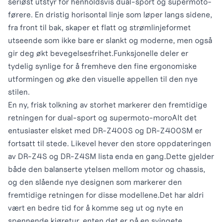
seriøst utstyr for henholdsvis dual-sport og supermoto-
førere. En dristig horisontal linje som løper langs sidene,
fra front til bak, skaper et flatt og strømlinjeformet
utseende som ikke bare er slankt og moderne, men også
gir deg økt bevegelsesfrihet.
Funksjonelle deler er
tydelig synlige for å fremheve den fine ergonomiske
utformingen og øke den visuelle appellen til den nye
stilen.
En ny, frisk tolkning av storhet markerer den fremtidige
retningen for dual-sport og supermoto-moro
Alt det
entusiaster elsket med DR-Z400S og DR-Z400SM er
fortsatt til stede. Likevel hever den store oppdateringen
av DR-Z4S og DR-Z4SM lista enda en gang.
Dette gjelder
både den balanserte ytelsen mellom motor og chassis,
og den slående nye designen som markerer den
fremtidige retningen for disse modellene.
Det har aldri
vært en bedre tid for å komme seg ut og nyte en
spennende kjøretur, enten det er på en svingete