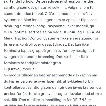
skiftende forhold. Dette reduserer stress og tretthet,
samtidig som det gir større selvtillit. Velg mellom to
standardmodus for vei, G (Grus) modus, eller slå av
system-et. Med innstillinger som er spesielt tilpasset
dekk- og fjæringskonfigurasjonen til hver modell, gir
STCS optimalisert ytelse på både DR-Z4S og DR-Z4SM.
Merk: Traction Control System er ikke en erstatning for
førerens kontroll over gasspådraget. Det kan ikke
forhindre tap av grep på grunn av for høy hastighet i
svinger, eller under bremsing. Det kan heller ikke
forhindre at forhjulet mister grep.
G (Gravel) modus
G-modus tillater en begrenset mengde dekkspinn når
du kjører på ujevne overflater, slik at sykkelen forblir
kontrollerbar, samtidig som den gir den jevne kraften du
ønsker for å utforske grusveier og landeveier med større
selvtillit. Den dedikerte innstillingen for DR-Z4S er
utviklet for å være effektiv, ikke bare på flat grus, men