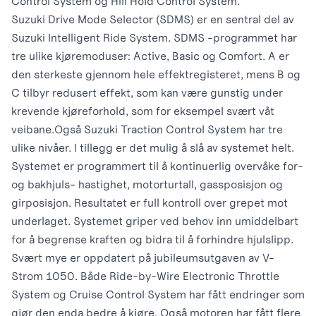
Control System og Hill Hold Control System.
Suzuki Drive Mode Selector (SDMS) er en sentral del av
Suzuki Intelligent Ride System. SDMS -programmet har
tre ulike kjøremoduser: Active, Basic og Comfort. A er
den sterkeste gjennom hele effektregisteret, mens B og
C tilbyr redusert effekt, som kan være gunstig under
krevende kjøreforhold, som for eksempel svært våt
veibane.
Også Suzuki Traction Control System har tre
ulike nivåer. I tillegg er det mulig å slå av systemet helt.
Systemet er programmert til å kontinuerlig overvåke for-
og bakhjuls- hastighet, motorturtall, gassposisjon og
girposisjon. Resultatet er full kontroll over grepet mot
underlaget. Systemet griper ved behov inn umiddelbart
for å begrense kraften og bidra til å forhindre hjulslipp.
Svært mye er oppdatert på jubileumsutgaven av V-
Strom 1050. Både Ride-by-Wire Electronic Throttle
System og Cruise Control System har fått endringer som
gjør den enda bedre å kjøre. Også motoren har fått flere