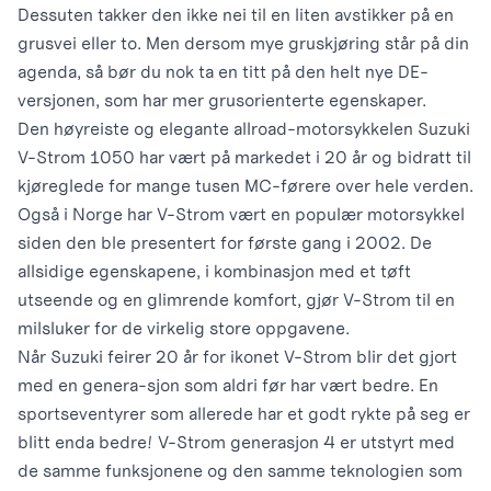
Dessuten takker den ikke nei til en liten avstikker på en
grusvei eller to. Men dersom mye gruskjøring står på din
agenda, så bør du nok ta en titt på den helt nye DE-
versjonen, som har mer grusorienterte egenskaper.
Den høyreiste og elegante allroad-motorsykkelen Suzuki
V-Strom 1050 har vært på markedet i 20 år og bidratt til
kjøreglede for mange tusen MC-førere over hele verden.
Også i Norge har V-Strom vært en populær motorsykkel
siden den ble presentert for første gang i 2002. De
allsidige egenskapene, i kombinasjon med et tøft
utseende og en glimrende komfort, gjør V-Strom til en
milsluker for de virkelig store oppgavene.
Når Suzuki feirer 20 år for ikonet V-Strom blir det gjort
med en genera-
sjon som aldri før har vært bedre. En
sportseventyrer som allerede har et godt rykte på seg er
blitt enda bedre! V-Strom generasjon 4 er utstyrt med
de samme funksjonene og den samme teknologien som