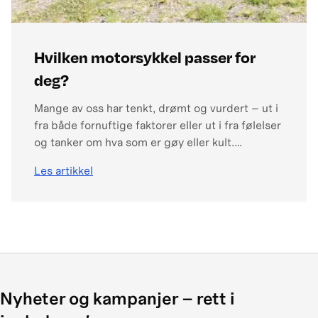
Hvilken motorsykkel passer for
deg?
Mange av oss har tenkt, drømt og vurdert – ut i
fra både fornuftige faktorer eller ut i fra følelser
og tanker om hva som er gøy eller kult.
Fornuften fokuserer helst på bruksområder,
Les artikkel
spesifikasjoner eller muligheter i nærområdet
eller kjøreturmuligheter. Mens sansene
drømmer om motorlyd, estetikk eller nostalgi f
eks over MC-merkets historie. Så lenge man er i
denne drømmeboblen er mulighetene mange
og begrensingene få.
Nyheter og kampanjer – rett i