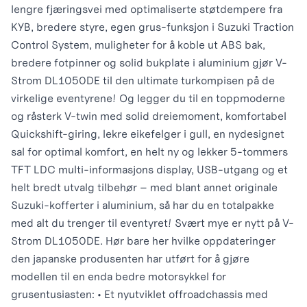
lengre fjæringsvei med optimaliserte støtdempere fra
KYB, bredere styre, egen grus-funksjon i Suzuki Traction
Control System, muligheter for å koble ut ABS bak,
bredere fotpinner og solid bukplate i aluminium gjør V-
Strom DL1050DE til den ultimate turkompisen på de
virkelige eventyrene! Og legger du til en toppmoderne
og råsterk V-twin med solid dreiemoment, komfortabel
Quickshift-giring, lekre eikefelger i gull, en nydesignet
sal for optimal komfort, en helt ny og lekker 5-tommers
TFT LDC multi-informasjons display, USB-utgang og et
helt bredt utvalg tilbehør – med blant annet originale
Suzuki-kofferter i aluminium, så har du en totalpakke
med alt du trenger til eventyret! Svært mye er nytt på V-
Strom DL1050DE. Hør bare her hvilke oppdateringer
den japanske produsenten har utført for å gjøre
modellen til en enda bedre motorsykkel for
grusentusiasten: • Et nyutviklet offroadchassis med