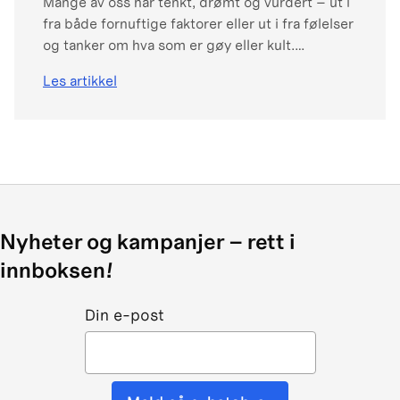
Mange av oss har tenkt, drømt og vurdert – ut i
fra både fornuftige faktorer eller ut i fra følelser
og tanker om hva som er gøy eller kult.
Fornuften fokuserer helst på bruksområder,
Les artikkel
spesifikasjoner eller muligheter i nærområdet
eller kjøreturmuligheter. Mens sansene
drømmer om motorlyd, estetikk eller nostalgi f
eks over MC-merkets historie. Så lenge man er i
denne drømmeboblen er mulighetene mange
og begrensingene få.
Nyheter og kampanjer – rett i
innboksen!
Din e-post