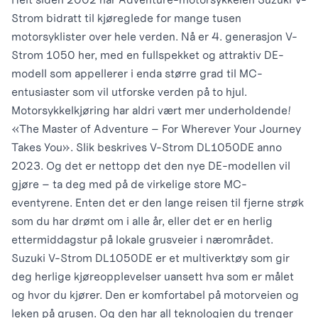
Strom bidratt til kjøreglede for mange tusen
motorsyklister over hele verden. Nå er 4. generasjon V-
Strom 1050 her, med en fullspekket og attraktiv DE-
modell som appellerer i enda større grad til MC-
entusiaster som vil utforske verden på to hjul.
Motorsykkelkjøring har aldri vært mer underholdende!
«The Master of Adventure – For Wherever Your Journey
Takes You». Slik beskrives V-Strom DL1050DE anno
2023. Og det er nettopp det den nye DE-modellen vil
gjøre – ta deg med på de virkelige store MC-
eventyrene. Enten det er den lange reisen til fjerne strøk
som du har drømt om i alle år, eller det er en herlig
ettermiddagstur på lokale grusveier i nærområdet.
Suzuki V-Strom DL1050DE er et multiverktøy som gir
deg herlige kjøreopplevelser uansett hva som er målet
og hvor du kjører. Den er komfortabel på motorveien og
leken på grusen. Og den har all teknologien du trenger