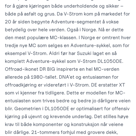
for å gjøre kjøringen både underholdende og sikker –
både på asfalt og grus. Da V-Strom kom på markedet for
20 år siden begynte Adventure-segmentet å vokse
betydelig over hele verden. Også i Norge. Nå er dette
den mest populære MC-klassen. I Norge er omtrent hver
tredje nye MC som selges en Adventure-sykkel, som for
eksempel V-Strom. Aldri før har Suzuki laget en så
komplett Adventure-sykkel som V-Strom DL1050DE.
Offroad-ikonet DR BIG inspirerte en hel MC-verden
allerede på 1980-tallet. DNA'et og entusiasmen for
offroadkjøring er videreført i V-Strom. DE erstatter XT
som vi kjenner fra tidligere. Dette er modellen for MC-
entusiasten som trives bedre og bedre jo dårligere veien
blir. Geometrien i DL1050DE er optimalisert for offensiv
kjøring på ujevnt og krevende underlag. Det stilles høye
krav til både komponenter og konstruksjon når veiene
blir dårlige. 21-tommers forhjul med grovere dekk,