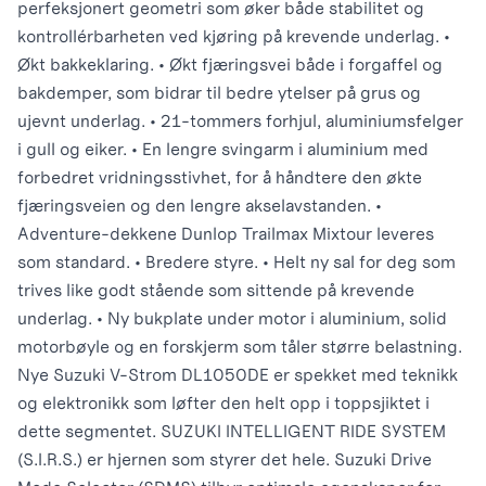
perfeksjonert geometri som øker både stabilitet og
kontrollérbarheten ved kjøring på krevende underlag. •
Økt bakkeklaring. • Økt fjæringsvei både i forgaffel og
bakdemper, som bidrar til bedre ytelser på grus og
ujevnt underlag. • 21-tommers forhjul, aluminiumsfelger
i gull og eiker. • En lengre svingarm i aluminium med
forbedret vridningsstivhet, for å håndtere den økte
fjæringsveien og den lengre akselavstanden. •
Adventure-dekkene Dunlop Trailmax Mixtour leveres
som standard. • Bredere styre. • Helt ny sal for deg som
trives like godt stående som sittende på krevende
underlag. • Ny bukplate under motor i aluminium, solid
motorbøyle og en forskjerm som tåler større belastning.
Nye Suzuki V-Strom DL1050DE er spekket med teknikk
og elektronikk som løfter den helt opp i toppsjiktet i
dette segmentet. SUZUKI INTELLIGENT RIDE SYSTEM
(S.I.R.S.) er hjernen som styrer det hele. Suzuki Drive