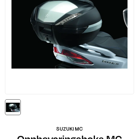
SUZUKI MC
Oppbevaringsboks MC