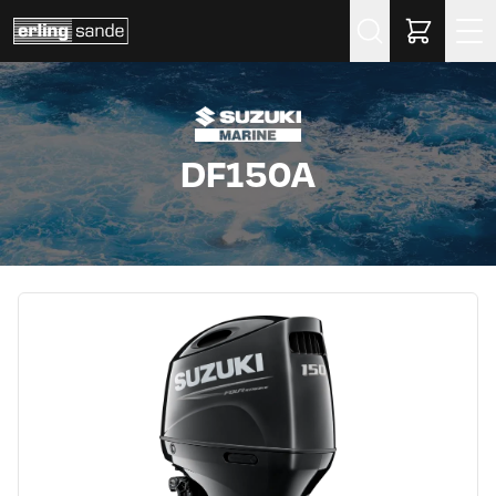
Søk
DF150A