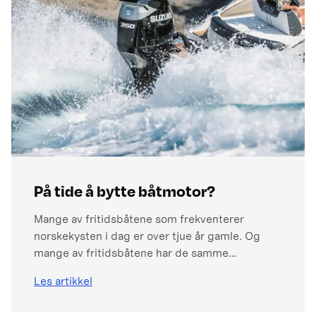
med finessene til motorene som er kjent som
"Motoren som bare går og går". Det er mange
grunner til hvorfor Suzuki regnes som den
ultimate utenbordsmotoren.
På tide å bytte båtmotor?
Mange av fritidsbåtene som frekventerer
norskekysten i dag er over tjue år gamle. Og
mange av fritidsbåtene har de samme
båtmotorene som båten ble motorisert med
Les artikkel
som ny.