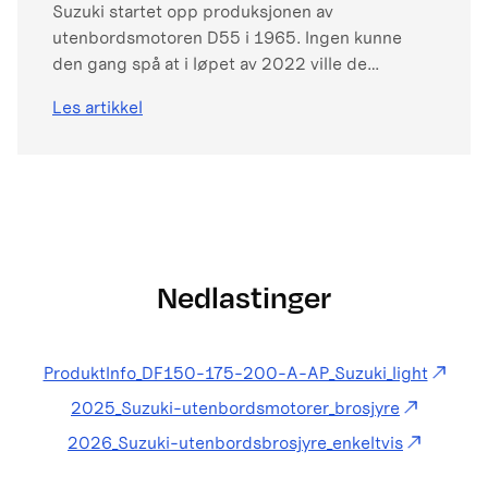
Suzuki startet opp produksjonen av
utenbordsmotoren D55 i 1965. Ingen kunne
den gang spå at i løpet av 2022 ville de
akkumulerte globale produksjonstallene for
Les artikkel
utenbordsmotorene har nådd fire millioner.
Nedlastinger
ProduktInfo_DF150-175-200-A-AP_Suzuki_light
2025_Suzuki-utenbordsmotorer_brosjyre
2026_Suzuki-utenbordsbrosjyre_enkeltvis