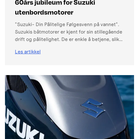
60års jubileum for Suzuki
utenbordsmotorer
"Suzuki- Din Pålitelige Følgesvenn på vannet".
Suzukis båtmotorer er kjent for sin stillegående
drift og pålitelighet. De er enkle å betjene, slik
at du kan fokusere på det som virkelig betyr noe
Les artikkel
– å nyte turen! I tillegg er utenbordsmotorene
svært drivstoff- effektive, noe som gir
båtføreren reduserte kostnader på drivstoff.