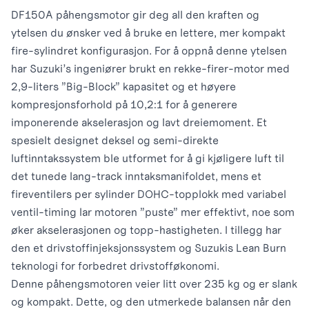
DF150A påhengsmotor gir deg all den kraften og
ytelsen du ønsker ved å bruke en lettere, mer kompakt
fire-sylindret konfigurasjon. For å oppnå denne ytelsen
har Suzuki’s ingeniører brukt en rekke-firer-motor med
2,9-liters ”Big-Block” kapasitet og et høyere
kompresjonsforhold på 10,2:1 for å generere
imponerende akselerasjon og lavt dreiemoment. Et
spesielt designet deksel og semi-direkte
luftinntakssystem ble utformet for å gi kjøligere luft til
det tunede lang-track inntaksmanifoldet, mens et
fireventilers per sylinder DOHC-topplokk med variabel
ventil-timing lar motoren ”puste” mer effektivt, noe som
øker akselerasjonen og topp-hastigheten. I tillegg har
den et drivstoffinjeksjonssystem og Suzukis Lean Burn
teknologi for forbedret drivstofføkonomi.
Denne påhengsmotoren veier litt over 235 kg og er slank
og kompakt. Dette, og den utmerkede balansen når den