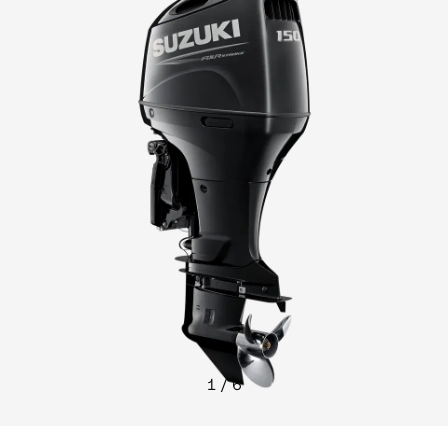
1
/
6