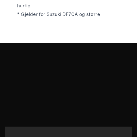
hurtig.
* Gjelder for Suzuki DF70A og større