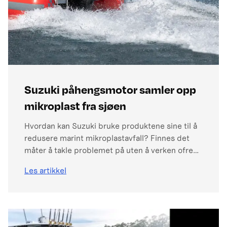
Suzuki påhengsmotor samler opp
mikroplast fra sjøen
Hvordan kan Suzuki bruke produktene sine til å
redusere marint mikroplastavfall? Finnes det
måter å takle problemet på uten å verken ofre
motorytelse eller skade miljøet? Som en løsning
Les artikkel
på denne utfordringen kom Suzuki opp med
idéen ”Micro-Plastic Collecting Device (MPC)”,
som på norsk kan oversettes til
mikroplastinnsamlingsenhet, festet til
båtmotoren.