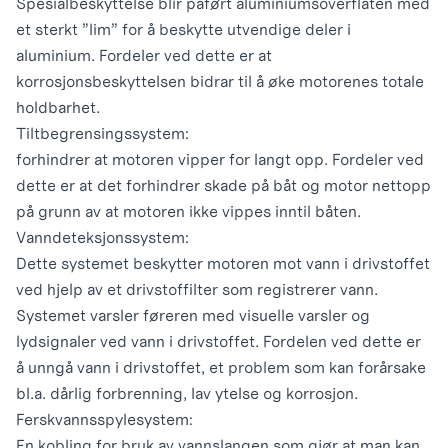
Spesialbeskyttelse blir påført aluminiumsoverflaten med
et sterkt ”lim” for å beskytte utvendige deler i
aluminium. Fordeler ved dette er at
korrosjonsbeskyttelsen bidrar til å øke motorenes totale
holdbarhet.
Tiltbegrensingssystem:
forhindrer at motoren vipper for langt opp. Fordeler ved
dette er at det forhindrer skade på båt og motor nettopp
på grunn av at motoren ikke vippes inntil båten.
Vanndeteksjonssystem:
Dette systemet beskytter motoren mot vann i drivstoffet
ved hjelp av et drivstoffilter som registrerer vann.
Systemet varsler føreren med visuelle varsler og
lydsignaler ved vann i drivstoffet. Fordelen ved dette er
å unngå vann i drivstoffet, et problem som kan forårsake
bl.a. dårlig forbrenning, lav ytelse og korrosjon.
Ferskvannsspylesystem:
En kobling for bruk av vannslangen som gjør at man kan