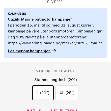
gir/gass!
KAMPANJE!
Suzuki Marine båtmotorkampanje!
I perioden 15. mai til og med 31. august kjører vi
kampanje på våre utenbordsmotorer. Kampanjen gir
deg 10% rabatt på alle utenbordsmotorene:
https://www.erling-sande.no/merker/suzuki-marine
Les mer om kampanjen
VARENR.:
DF115BTGL
Stammelengde
:
L (20")
L (20")
XL (25")