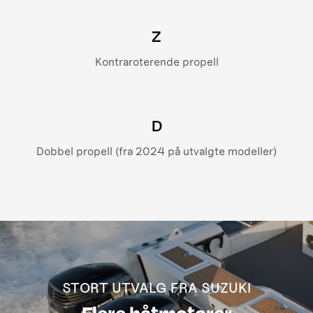
Z
Kontraroterende propell
D
Dobbel propell (fra 2024 på utvalgte modeller)
STORT UTVALG FRA SUZUKI
Flere båtmotorer