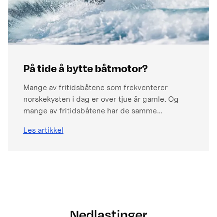
På tide å bytte båtmotor?
Mange av fritidsbåtene som frekventerer
norskekysten i dag er over tjue år gamle. Og
mange av fritidsbåtene har de samme
båtmotorene som båten ble motorisert med
Les artikkel
som ny.
Nedlastinger