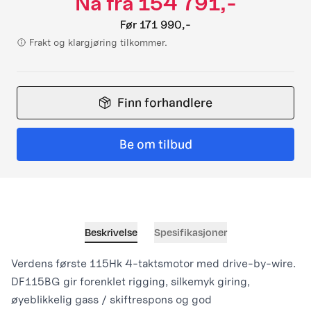
Nå fra
154 791,-
Før
171 990,-
Frakt og klargjøring tilkommer.
Finn forhandlere
Be om tilbud
Beskrivelse
Spesifikasjoner
Verdens første 115Hk 4-taktsmotor med drive-by-wire.
DF115BG gir forenklet rigging, silkemyk giring,
øyeblikkelig gass / skiftrespons og god