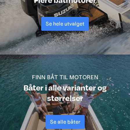
Se hele utvalget
FINN BÅT TIL MOTOREN
Båter i alle varianter og
størrelser
Se alle båter