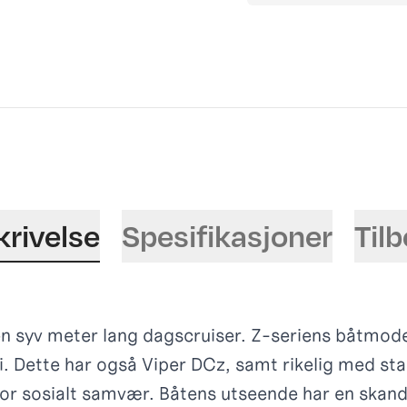
krivelse
Spesifikasjoner
Til
n syv meter lang dagscruiser. Z-seriens båtmodel
i. Dette har også Viper DCz, samt rikelig med st
or sosialt samvær. Båtens utseende har en skandi