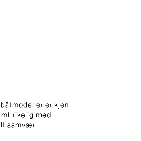
 båtmodeller er kjent
amt rikelig med
alt samvær.