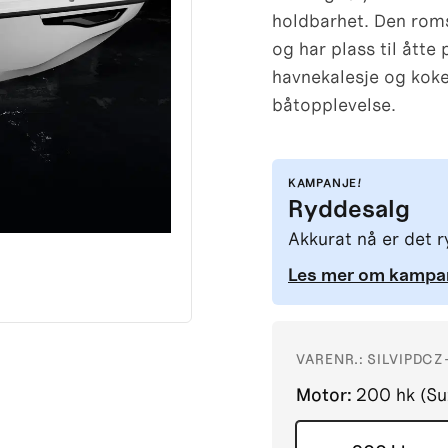
holdbarhet. Den romsl
og har plass til åtte
havnekalesje og kokep
båtopplevelse.
KAMPANJE!
Ryddesalg
Akkurat nå er det 
Les mer om kampa
VARENR.:
SILVIPDCZ
Motor
:
200 hk (S