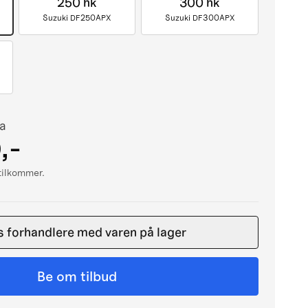
250 hk
300 hk
Suzuki DF250APX
Suzuki DF300APX
ra
,-
 tilkommer.
s forhandlere med varen på lager
Be om tilbud