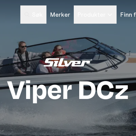
Søk
Merker
Produkter
Finn 
Viper DCz