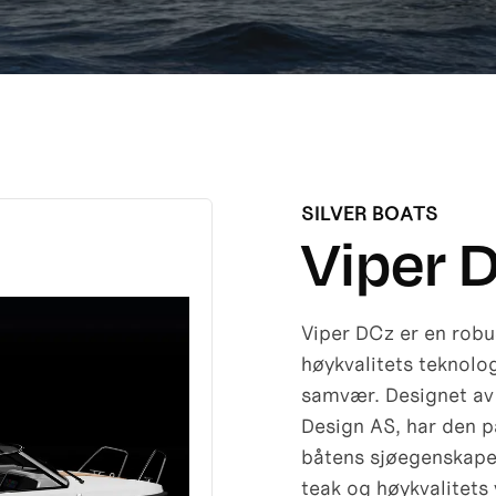
SILVER BOATS
Viper 
Viper DCz er en robu
høykvalitets teknolog
samvær. Designet av 
Design AS, har den p
båtens sjøegenskape
teak og høykvalitets