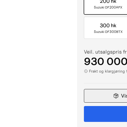
200 hk
Suzuki DF200APX
300 hk
Suzuki DF300BTX
Veil. utsalgspris f
930 000
Frakt og klargjøring
Vi