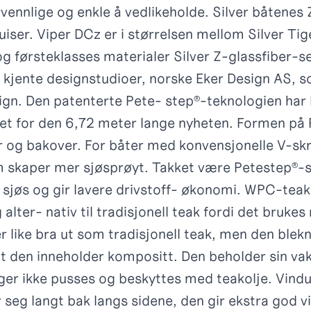
vennlige og enkle å vedlikeholde. Silver båtenes
iser. Viper DCz er i størrelsen mellom Silver Tig
g førsteklasses materialer Silver Z-glassfiber-se
kjente designstudioer, norske Eker Design AS, s
ign. Den patenterte Pete- step®-teknologien har bl
et for den 6,72 meter lange nyheten. Formen på
r og bakover. For båter med konvensjonelle V-s
om skaper mer sjøsprøyt. Takket være Petestep®-
il sjøs og gir lavere drivstoff- økonomi. WPC-tea
alter- nativ til tradisjonell teak fordi det brukes 
like bra ut som tradisjonell teak, men den blekne
at den inneholder kompositt. Den beholder sin va
ger ikke pusses og beskyttes med teakolje. Vindu
r seg langt bak langs sidene, den gir ekstra god 