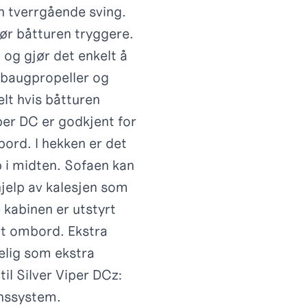
en tverrgående sving.
ør båtturen tryggere.
 og gjør det enkelt å
re baugpropeller og
elt hvis båtturen
per DC er godkjent for
bord. I hekken er det
 i midten. Sofaen kan
hjelp av kalesjen som
 kabinen er utstyrt
rt ombord. Ekstra
elig som ekstra
til Silver Viper DCz:
nnssystem.