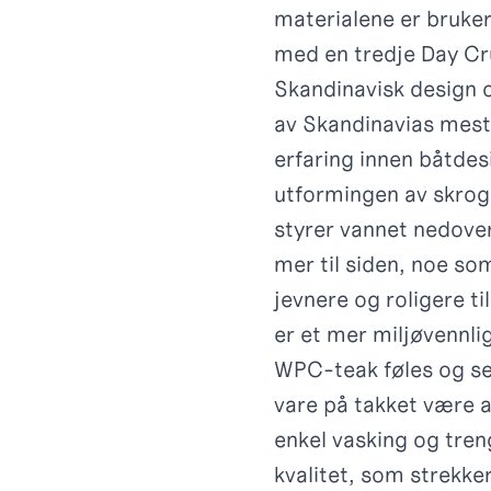
materialene er bruker
med en tredje Day Cru
Skandinavisk design o
av Skandinavias mest 
erfaring innen båtdes
utformingen av skrog
styrer vannet nedove
mer til siden, noe s
jevnere og roligere t
er et mer miljøvennlig 
WPC-teak føles og ser 
vare på takket være 
enkel vasking og tren
kvalitet, som strekke