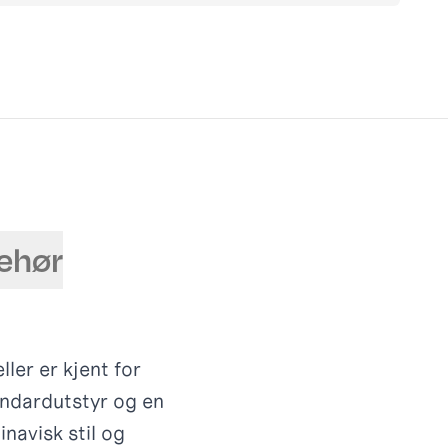
behør
ler er kjent for
andardutstyr og en
navisk stil og