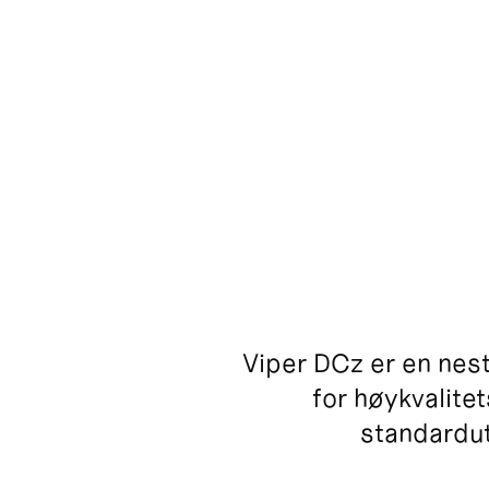
Viper DCz er en nest
for høykvalite
standardut