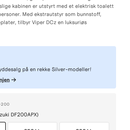
ige kabinen er utstyrt med et elektrisk toalett
 personer. Med ekstrautstyr som bunnstoff,
later, tilbyr Viper DCz en luksuriøs
ryddesalg på en rekke Silver-modeller!
njen
-200
uzuki DF200APX)