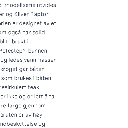
 Z-modellserie utvides
er og Silver Raptor.
rien er designet av et
om også har solid
itt brukt i
 Petestep®-bunnen
krog ledes vannmassen
skroget går båten
k som brukes i båten
resirkulert teak.
r ikke og er lett å ta
kre farge gjennom
sruten er av høy
vindbeskyttelse og