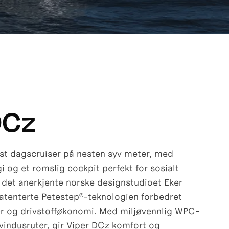
DCz
st dagscruiser på nesten syv meter, med
i og et romslig cockpit perfekt for sosialt
det anerkjente norske designstudioet Eker
atenterte Petestep®-teknologien forbedret
r og drivstofføkonomi. Med miljøvennlig WPC-
 vindusruter, gir Viper DCz komfort og