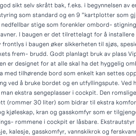
god sikt selv skrått bak, f.eks. i begynnelsen av 
styring som standard og en 9 ”kartplotter som gj
 nedfellbar stige som forenkler ombord- stigning
rhavner. I baugen er det tilrettelagt for å installe
v frontlys i baugen øker sikkerheten til sjøs, spesi
kets frem- brudd. Godt planlagt bruk av plass Vi
en er designet for at alle skal ha det hyggelig om
fa med tilhørende bord som enkelt kan settes opp
eng ved å bruke bordet og en utfyllingspute. Ved 
 man ekstra sengeplasser i cockpit. Den romslige
ett (rommer 30 liter) som bidrar til ekstra komfo
og kjøleskap, kran og gasskomfyr som er tilgjeng
rings- rommene i cockpit er låsbare. Ekstrautstyr 
je, kalesje, gasskomfyr, vannskikrok og ferskva