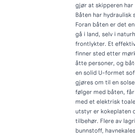
gjør at skipperen har 
Båten har hydraulisk 
Foran båten er det en
gå i land, selv i natu
frontlykter. Et effekti
finner sted etter mør
åtte personer, og båt
en solid U-formet so
gjøres om til en sols
følger med båten, får
med et elektrisk toal
utstyr er kokeplaten 
tilbehør. Flere av lag
bunnstoff, havnekales