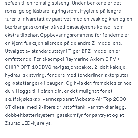
sofaen til en romslig solseng. Under benkene er det
romslige og låsbare lagringsrom. Hygiene på lengre
turer blir ivaretatt av pantryet med en vask og kran og en
bærbar gasskomfyr på ved passasjerens konsoll som
ekstra tilbehør. Oppbevaringsrommene for fenderne er
en kjent funksjon allerede på de andre Z-modellene.
Utvalget av standardutstyr i Tiger BRZ-modellen er
omfattende. For eksempel Raymarine Axiom 9 RV +
CHIRP CPT-100DVS navigasjonspakke, 2-delt kalesje,
hydraulisk styring, fendere med fenderliner, akterputer
og «støtfanger» i baugen. Og hvis det fremdeles er noe
du vil legge til i båten din, er det mulighet for et
skuffekjøleskap, varmeapparat Webasto Air Top 2000
ST diesel med 9-liters drivstofftank, vanntrykkanlegg,
dobbeltbatterisystem, gasskomfyr for pantryet og et
Zaurac LED-kjørelys.