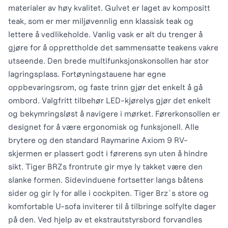
materialer av høy kvalitet. Gulvet er laget av kompositt
teak, som er mer miljøvennlig enn klassisk teak og
lettere å vedlikeholde. Vanlig vask er alt du trenger å
gjøre for å opprettholde det sammensatte teakens vakre
utseende. Den brede multifunksjonskonsollen har stor
lagringsplass. Fortøyningstauene har egne
oppbevaringsrom, og faste trinn gjør det enkelt å gå
ombord. Valgfritt tilbehør LED-kjørelys gjør det enkelt
og bekymringsløst å navigere i mørket. Førerkonsollen er
designet for å være ergonomisk og funksjonell. Alle
brytere og den standard Raymarine Axiom 9 RV-
skjermen er plassert godt i førerens syn uten å hindre
sikt. Tiger BRZs frontrute gir mye ly takket være den
slanke formen. Sidevinduene fortsetter langs båtens
sider og gir ly for alle i cockpiten. Tiger Brz`s store og
komfortable U-sofa inviterer til å tilbringe solfylte dager
på den. Ved hjelp av et ekstrautstyrsbord forvandles