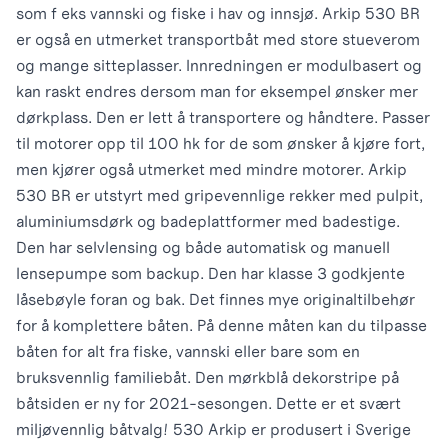
som f eks vannski og fiske i hav og innsjø. Arkip 530 BR
er også en utmerket transportbåt med store stueverom
og mange sitteplasser. Innredningen er modulbasert og
kan raskt endres dersom man for eksempel ønsker mer
dørkplass. Den er lett å transportere og håndtere. Passer
til motorer opp til 100 hk for de som ønsker å kjøre fort,
men kjører også utmerket med mindre motorer. Arkip
530 BR er utstyrt med gripevennlige rekker med pulpit,
aluminiumsdørk og badeplattformer med badestige.
Den har selvlensing og både automatisk og manuell
lensepumpe som backup. Den har klasse 3 godkjente
låsebøyle foran og bak. Det finnes mye originaltilbehør
for å komplettere båten. På denne måten kan du tilpasse
båten for alt fra fiske, vannski eller bare som en
bruksvennlig familiebåt. Den mørkblå dekorstripe på
båtsiden er ny for 2021-sesongen. Dette er et svært
miljøvennlig båtvalg! 530 Arkip er produsert i Sverige