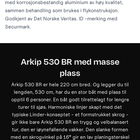
med korrosjonsbestandig aluminium av høy kvalitet,
sammen behandling som brukes i flykonstruksjon.
Godkjent av Det Norske Veritas. ID -merking med
Securmark.
Arkip 530 BR med masse
plass
Arkip 530 BR er hele 220 cm bred. Og legger du til
lengden, 530 cm, har du en stor båt med plass til
opptil 6 personer. En båt godt tilrettelagt for lengre
turer til sjøs. Harmoniske linjer skapt med det
typiske Linder-konseptet - et formstrukket skrog -
gir ikke bare Arkip 530 BR en trygg og velbalansert
tur, den er iøynefallende vakker. Den slanke formen
med en skrogvinkel på 16° gir en lav planingsterskel