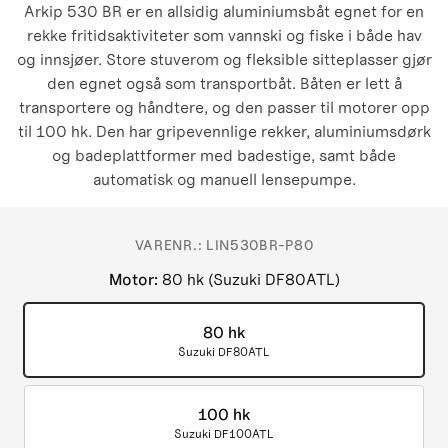
Arkip 530 BR er en allsidig aluminiumsbåt egnet for en
rekke fritidsaktiviteter som vannski og fiske i både hav
og innsjøer. Store stuverom og fleksible sitteplasser gjør
den egnet også som transportbåt. Båten er lett å
transportere og håndtere, og den passer til motorer opp
til 100 hk. Den har gripevennlige rekker, aluminiumsdørk
og badeplattformer med badestige, samt både
automatisk og manuell lensepumpe.
VARENR.:
LIN530BR-P80
Motor
:
80 hk (Suzuki DF80ATL)
80 hk
Suzuki DF80ATL
100 hk
Suzuki DF100ATL