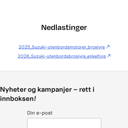
utenbordsmotorene leverer egenskaper og
fordeler som gjør båtlivet enkelt og gir deg
gode opplevelser og enda mer moro. Bli kjent
Nedlastinger
med finessene til motorene som er kjent som
"Motoren som bare går og går". Det er mange
grunner til hvorfor Suzuki regnes som den
2025_Suzuki-utenbordsmotorer_brosjyre
ultimate utenbordsmotoren.
2026_Suzuki-utenbordsbrosjyre_enkeltvis
Nyheter og kampanjer – rett i
innboksen!
Din e-post