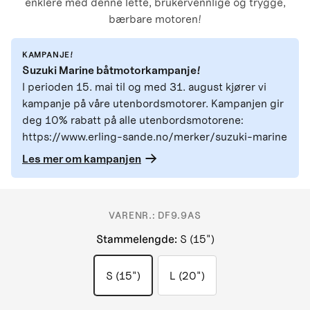
enklere med denne lette, brukervennlige og trygge,
bærbare motoren!
KAMPANJE!
Suzuki Marine båtmotorkampanje!
I perioden 15. mai til og med 31. august kjører vi
kampanje på våre utenbordsmotorer. Kampanjen gir
deg 10% rabatt på alle utenbordsmotorene:
https://www.erling-sande.no/merker/suzuki-marine
Les mer om kampanjen
VARENR.:
DF9.9AS
Stammelengde
:
S (15")
S (15")
L (20")