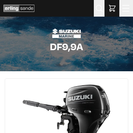
Søk
DF9,9A