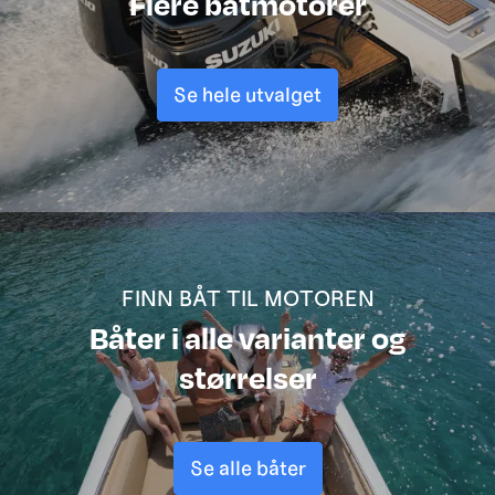
Flere båtmotorer
Se hele utvalget
FINN BÅT TIL MOTOREN
Båter i alle varianter og
størrelser
Se alle båter