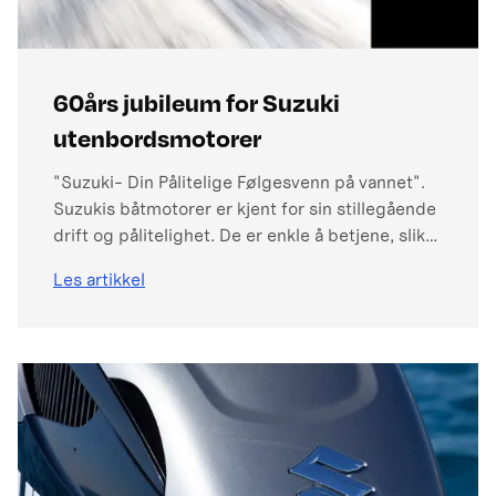
60års jubileum for Suzuki
utenbordsmotorer
"Suzuki- Din Pålitelige Følgesvenn på vannet".
Suzukis båtmotorer er kjent for sin stillegående
drift og pålitelighet. De er enkle å betjene, slik
at du kan fokusere på det som virkelig betyr noe
Les artikkel
– å nyte turen! I tillegg er utenbordsmotorene
svært drivstoff- effektive, noe som gir
båtføreren reduserte kostnader på drivstoff.