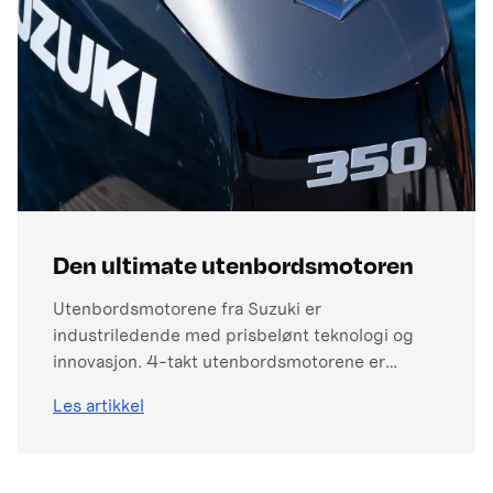
Den ultimate utenbordsmotoren
Utenbordsmotorene fra Suzuki er
industriledende med prisbelønt teknologi og
innovasjon. 4-takt utenbordsmotorene er
pakket med tekniske finesser og fordeler. Du
Les artikkel
kommer raskere fram. Motorene er enkle å
betjene. De er stillegående og pålitelige. Du får
sjelden motorproblemer. Teknologien hjelper
deg med bedre drivstoff- økonomi. De ultimate