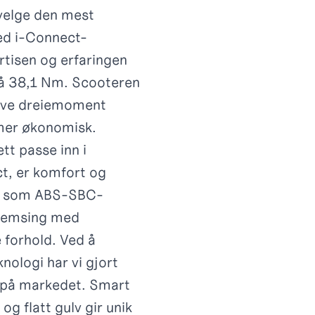
 velge den mest
ed i-Connect-
tisen og erfaringen
på 38,1 Nm. Scooteren
 lave dreiemoment
mer økonomisk.
tt passe inn i
t, er komfort og
tyr som ABS-SBC-
bremsing med
 forhold. Ved å
nologi har vi gjort
n på markedet. Smart
g flatt gulv gir unik