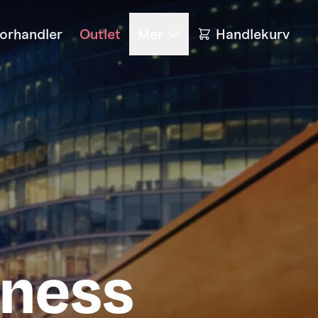
forhandler
Outlet
Mer
Handlekurv
iness