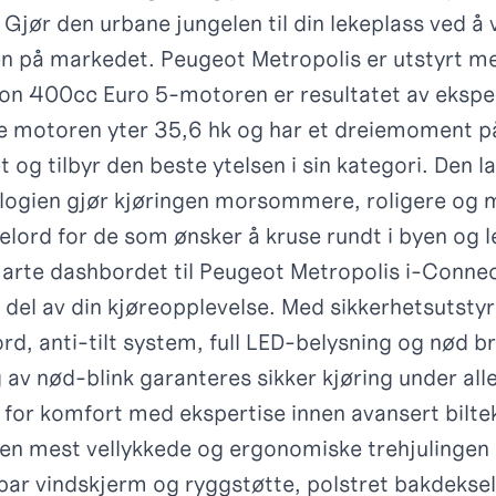
 Gjør den urbane jungelen til din lekeplass ved å
gen på markedet. Peugeot Metropolis er utstyrt m
on 400cc Euro 5-motoren er resultatet av eksper
ye motoren yter 35,6 hk og har et dreiemoment 
t og tilbyr den beste ytelsen i sin kategori. Den
logien gjør kjøringen morsommere, roligere og 
elord for de som ønsker å kruse rundt i byen og le
marte dashbordet til Peugeot Metropolis i-Connec
t del av din kjøreopplevelse. Med sikkerhetsuts
rd, anti-tilt system, full LED-belysning og nød 
 av nød-blink garanteres sikker kjøring under alle
for komfort med ekspertise innen avansert biltek
den mest vellykkede og ergonomiske trehjulinge
bar vindskjerm og ryggstøtte, polstret bakdeksel o