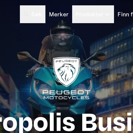
Søk
Merker
Produkter
Finn 
opolis Bus