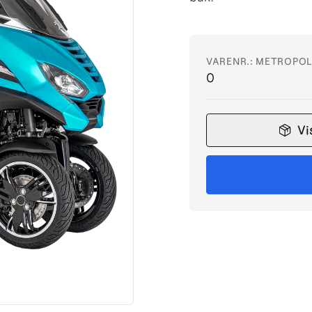
VARENR.:
METROPOL
0
Vi