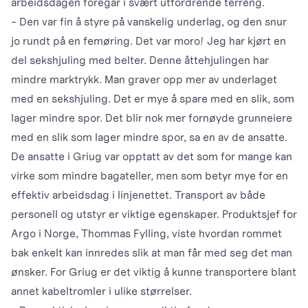
arbeidsdagen foregår i svært utfordrende terreng.
- Den var fin å styre på vanskelig underlag, og den snur
jo rundt på en femøring. Det var moro! Jeg har kjørt en
del sekshjuling med belter. Denne åttehjulingen har
mindre marktrykk. Man graver opp mer av underlaget
med en sekshjuling. Det er mye å spare med en slik, som
lager mindre spor. Det blir nok mer fornøyde grunneiere
med en slik som lager mindre spor, sa en av de ansatte.
De ansatte i Griug var opptatt av det som for mange kan
virke som mindre bagateller, men som betyr mye for en
effektiv arbeidsdag i linjenettet. Transport av både
personell og utstyr er viktige egenskaper. Produktsjef for
Argo i Norge, Thommas Fylling, viste hvordan rommet
bak enkelt kan innredes slik at man får med seg det man
ønsker. For Griug er det viktig å kunne transportere blant
annet kabeltromler i ulike størrelser.