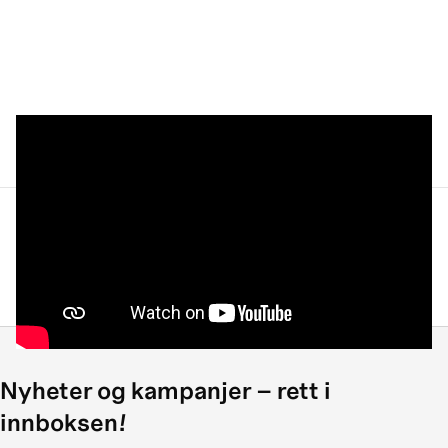
Med elsparkesykkel i trafikken
Ny elektrisk UTV med plass til 4 personer
Nyheter og kampanjer – rett i
innboksen!