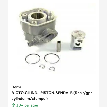
Derbi
R-CTO.CILIND.-PISTON.SENDA-R (Sen r/gpr
sylinder m/stempel)
10+
på lager