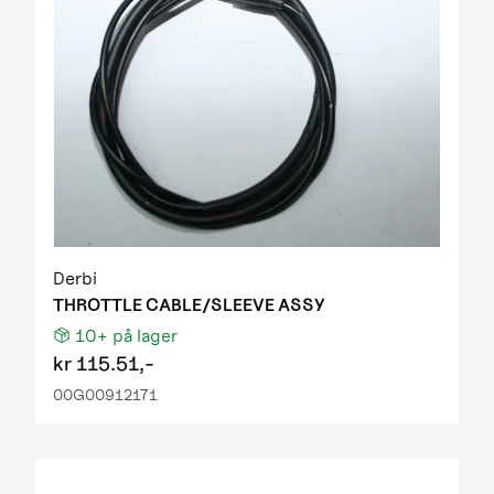
Derbi
THROTTLE CABLE/SLEEVE ASSY
10+
på lager
kr
115.51,-
00G00912171