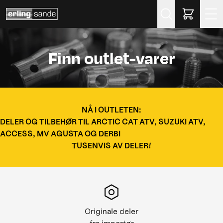
Søk
Finn outlet-varer
NÅ I OUTLETEN:
DELER OG TILBEHØR TIL ARCTIC CAT ATV, SUZUKI ATV,
ACCESS, MV AGUSTA OG DERBI
TUSENVIS AV DELER!
Originale deler