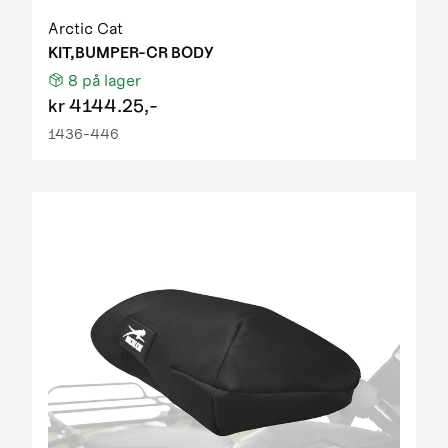
Arctic Cat
KIT,BUMPER-CR BODY
8
på lager
kr
4144.25,-
1436-446