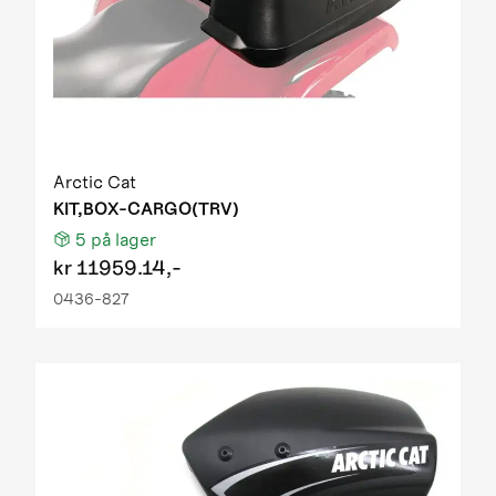
Arctic Cat
KIT,BOX-CARGO(TRV)
5
på lager
kr
11959.14,-
0436-827