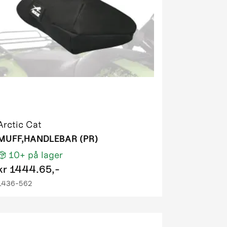
Arctic Cat
MUFF,HANDLEBAR (PR)
10+
på lager
kr
1444.65,-
1436-562