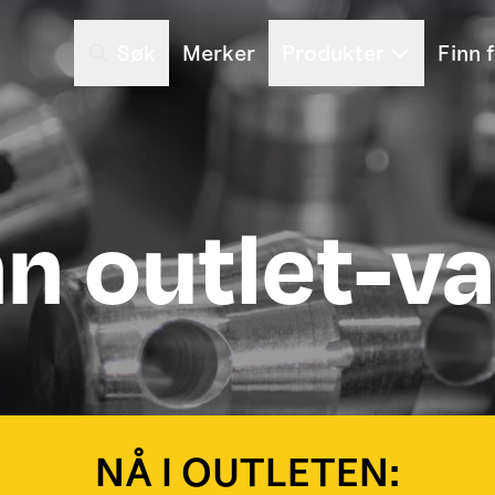
Søk
Merker
Produkter
Finn 
nn outlet-va
NÅ I OUTLETEN: