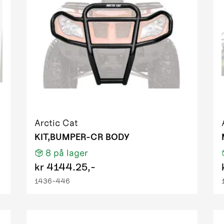
H1 TRV PS EFT T3
S EFT IPM tungsten metallic
TRV EFT LC IPM black 01
TRV PS EFT cooper
iesel EFT green
H1 FIS PS EFT T3 DESERT RED
1 FIS PS EFT T3 red
H1 TRV PS EFT T3
H1 TRV PS EFT T3
Arctic Cat
S EFT IPM desert red
KIT,BUMPER-CR BODY
RV PS EFT green metallic
8
på lager
TRV RED
kr
4144.25,-
RV RED light
1436-446
50 EFT IPM black
 GT EFT IPM OM ORN homologated
EFT green