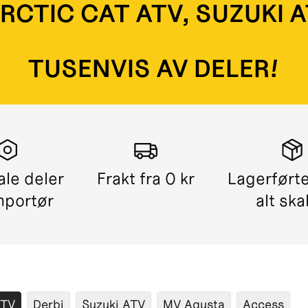
ARCTIC CAT ATV, SUZUKI 
TUSENVIS AV DELER!
ale deler
Frakt fra 0 kr
Lagerførte
mportør
alt ska
ATV
Derbi
Suzuki ATV
MV Agusta
Access