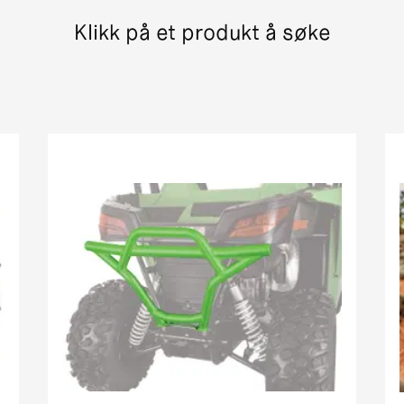
400 pm street legal 7c6d0
Klikk på et produkt å søke
er + xt 7b 535
 ThunderCat Cruiser Attachment MY08-MY10 01[1]
(366) Street Legal MY New
in1 street legal my
vx street legal
MRP street legal my
pm street legal my new c8832
in1 street legal my
treet legal
in1 pm street legal my i
1 street legal 0bc69
H1 TRV EFT PM Street Legal MY
rowler xt street legal my
iesel EGR Street Legal MY
 Cruiser PM