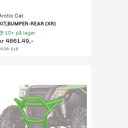
Arctic Cat
KIT,BUMPER-REAR (XR)
10+
på lager
kr
4861.49,-
2436-518