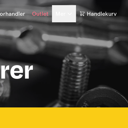
forhandler
Outlet
Mer
Handlekurv
rer