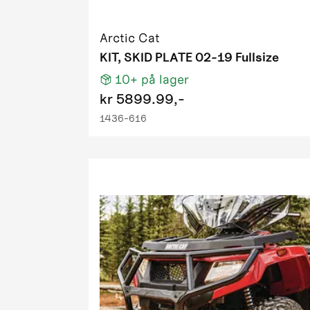
2009 1000
2009 400 
Arctic Cat
2009 500 
KIT, SKID PLATE 02-19 Fullsize
2009 650 
10+
på lager
2009 700 H
kr
5899.99,-
2009 700 
1436-616
2009 700 
2009 700 H
2009 PM 
2009 Prow
2010 1000
2010 1000 
2010 1000
2010 1000
2010 550 F
2010 550 