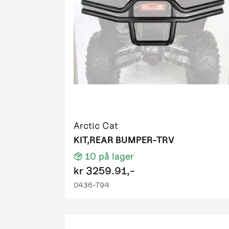
2011 550 
2011 550 P
2011 550 
2011 550 
2011 700 D
2011 700 
2011 700 H
2011 700 
2011 700 
Arctic Cat
2011 700 P
KIT,REAR BUMPER-TRV
2011 700 T
10
på lager
2011 700 
kr
3259.91,-
2011 700 T
0436-794
2011 XC 4
2012 1000
2012 425 