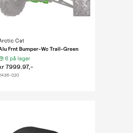
Arctic Cat
Alu Frnt Bumper-Wc Trail-Green
6
på lager
kr
7999.97,-
2436-020