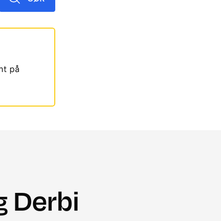
mt på
g Derbi