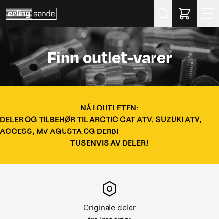
Søk
Finn outlet-varer
NÅ I OUTLETEN:
DELER OG TILBEHØR TIL ARCTIC CAT ATV, SUZUKI ATV,
ACCESS, MV AGUSTA OG DERBI
TUSENVIS AV DELER!
Originale deler