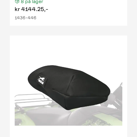
8
på lager
kr
4144.25,-
1436-446