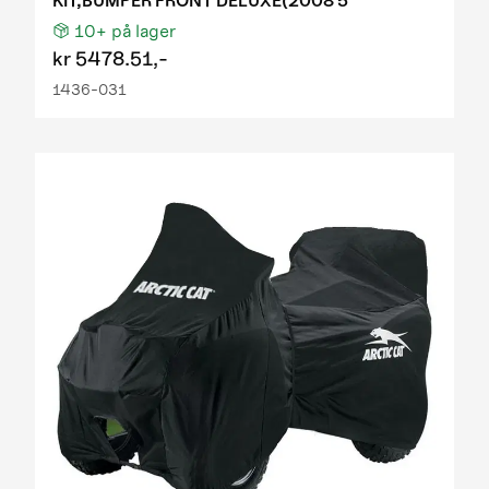
KIT,BUMPER FRONT DELUXE(2008 5
10+
på lager
kr
5478.51,-
1436-031