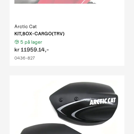
Arctic Cat
KIT,BOX-CARGO(TRV)
5
på lager
kr
11959.14,-
0436-827