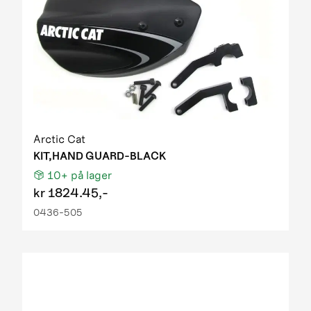
Arctic Cat
KIT,HAND GUARD-BLACK
10+
på lager
kr
1824.45,-
0436-505