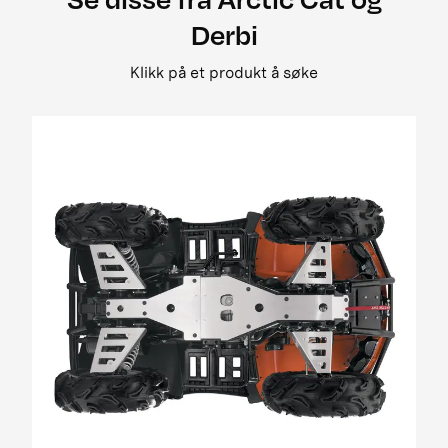
2008 500 street legal
Derbi
2008 650 3in1 pm street legal my i
2008 650 h1 street legal 0bc69
Klikk på et produkt å søke
2008 650 H1 TRV EFT PM Street Legal MY
2008 650 prowler xt street legal my
2008 700 Diesel EGR Street Legal MY
2009 1000 Cruiser PM
2009 1000 ThunderCat Cruiser Attachment
MY08-MY10 01[1]
2009 400 2x4 og 4x4 EFT
2009 500 TRV EFT PM Street Legal MY09
2009 650 H1 EFT PM T3
2009 700 H1 EFI Cruiser EFT PM Street Legal
MY09
2009 700 H1 EFI EFT Panther EFT PM MY09
2009 700 H1 EFI TRV EFT PM Street Legal MY09
01
2009 700 H1 EFI TRV EFT PM Street Legal update