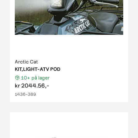
Arctic Cat
KIT,LIGHT-ATV POD
10+
på lager
kr
2044.56,-
1436-389