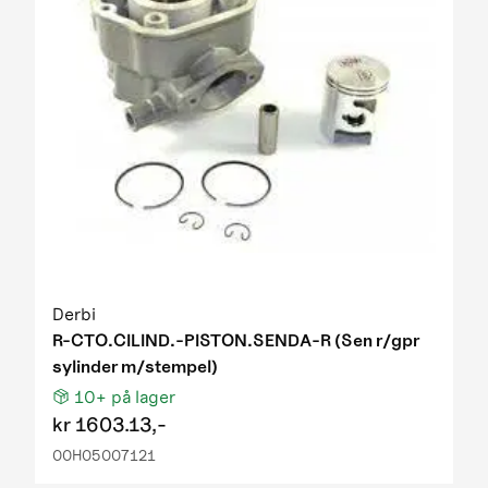
Derbi
R-CTO.CILIND.-PISTON.SENDA-R (Sen r/gpr
sylinder m/stempel)
10+
på lager
kr
1603.13,-
00H05007121