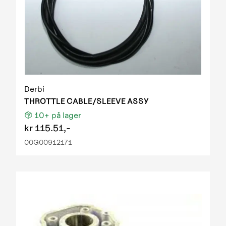
Derbi
THROTTLE CABLE/SLEEVE ASSY
10+
på lager
kr
115.51,-
00G00912171