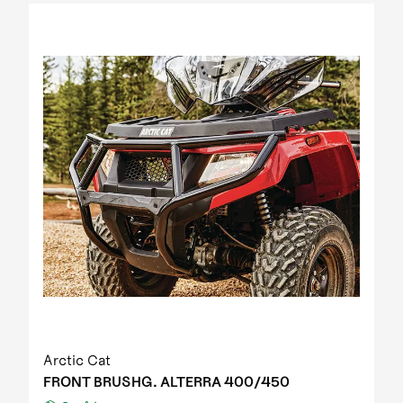
2012 Prowler XT IPM
2012 Prowler XT IPM NH
2012 Prowler XTZ IPM
2012 TRV 1000 GT EFT IPM Print green metallic
update
2012 US mod. 700 TRV GT
2012 XC 450 EFT IPM black-green 01
2013 1000 XT EFT white met
2013 450 R EFT Homologated
2013 550 EFT black
2013 550 XT EFT emerald green met
2013 700 Diesel EFT marsh
2013 700 XT EFT steel blue met
2013 Prowler HDX
2013 TBX 700 EGM T3S
2013 TRV 1000 XT TU EFT Homologated
2013 TRV 550 EFT black
Arctic Cat
2013 TRV 550 XT EFT emerald green met
FRONT BRUSHG. ALTERRA 400/450
2013 TRV 700 XT EFT black met