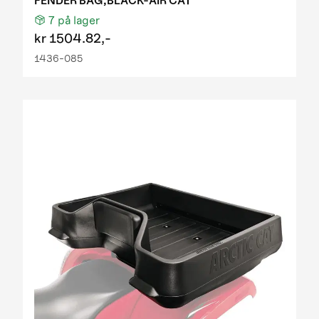
FENDER BAG,BLACK-AIR CAT
7
på lager
kr
1504.82,-
1436-085