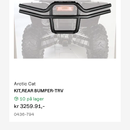
Arctic Cat
KIT,REAR BUMPER-TRV
10
på lager
kr
3259.91,-
0436-794