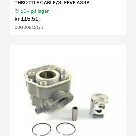
THROTTLE CABLE/SLEEVE ASSY
10+
på lager
kr
115.51,-
00G00912171