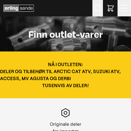
Søk
Finn outlet-varer
NÅ I OUTLETEN:
DELER OG TILBEHØR TIL ARCTIC CAT ATV, SUZUKI ATV,
ACCESS, MV AGUSTA OG DERBI
TUSENVIS AV DELER!
Originale deler