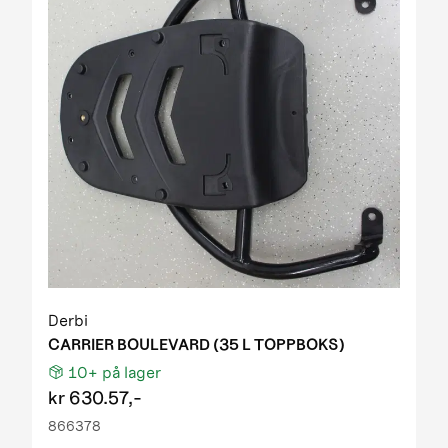
Derbi
CARRIER BOULEVARD (35 L TOPPBOKS)
10+
på lager
kr
630.57,-
866378