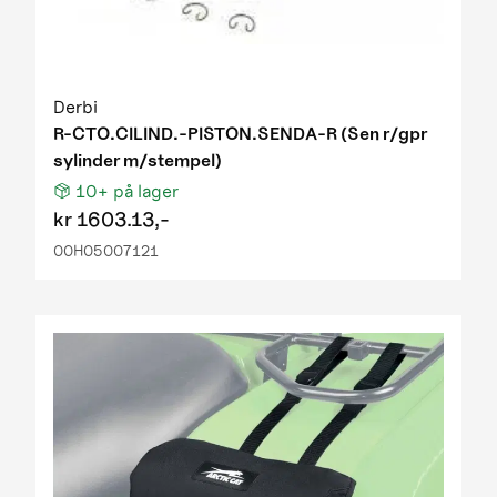
Derbi
R-CTO.CILIND.-PISTON.SENDA-R (Sen r/gpr
sylinder m/stempel)
10+
på lager
kr
1603.13,-
00H05007121