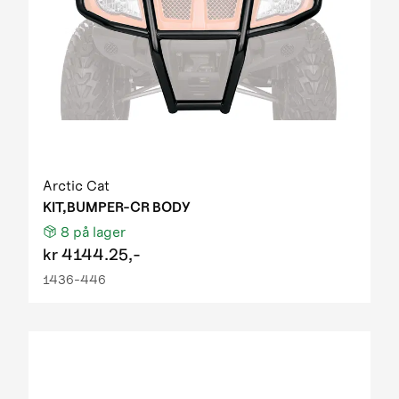
Arctic Cat
KIT,BUMPER-CR BODY
8
på lager
kr
4144.25,-
1436-446