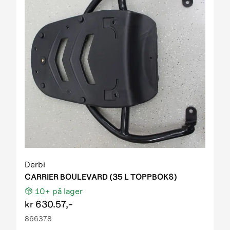
Derbi
CARRIER BOULEVARD (35 L TOPPBOKS)
10+
på lager
kr
630.57,-
866378