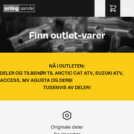
Søk
Finn outlet-varer
NÅ I OUTLETEN:
DELER OG TILBEHØR TIL ARCTIC CAT ATV, SUZUKI ATV,
ACCESS, MV AGUSTA OG DERBI
TUSENVIS AV DELER!
Originale deler