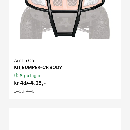
Arctic Cat
KIT,BUMPER-CR BODY
8
på lager
kr
4144.25,-
1436-446