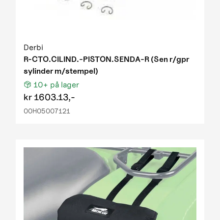
Derbi
R-CTO.CILIND.-PISTON.SENDA-R (Sen r/gpr
sylinder m/stempel)
10+
på lager
kr
1603.13,-
00H05007121