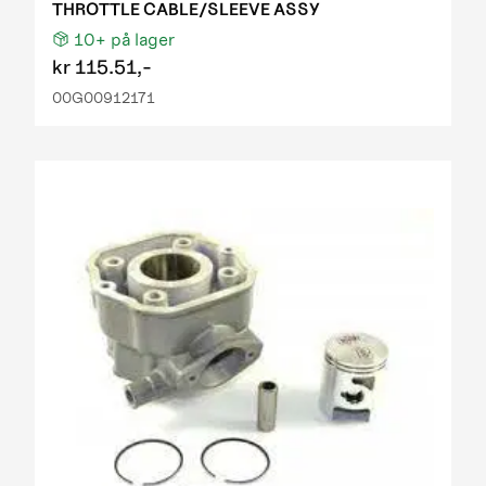
THROTTLE CABLE/SLEEVE ASSY
10+
på lager
kr
115.51,-
00G00912171