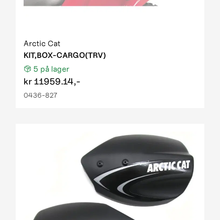
Arctic Cat
KIT,BOX-CARGO(TRV)
5
på lager
kr
11959.14,-
0436-827