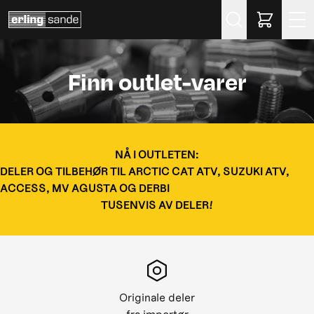
Søk
Finn outlet-varer
NÅ I OUTLETEN:
DELER OG TILBEHØR TIL ARCTIC CAT ATV, SUZUKI ATV,
ACCESS, MV AGUSTA OG DERBI
TUSENVIS AV DELER!
Originale deler