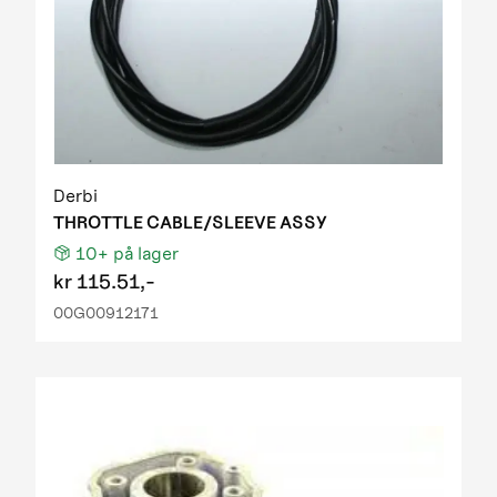
Derbi
THROTTLE CABLE/SLEEVE ASSY
10+
på lager
kr
115.51,-
00G00912171