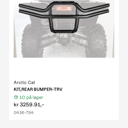
Arctic Cat
KIT,REAR BUMPER-TRV
10
på lager
kr
3259.91,-
0436-794