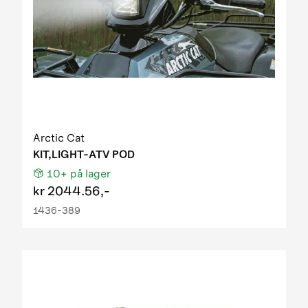
Arctic Cat
KIT,LIGHT-ATV POD
10+
på lager
kr
2044.56,-
1436-389