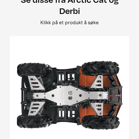
2008 500 street legal
Derbi
2008 650 3in1 pm street legal my i
2008 650 h1 street legal 0bc69
Klikk på et produkt å søke
2008 650 H1 TRV EFT PM Street Legal MY
2008 650 prowler xt street legal my
2008 700 Diesel EGR Street Legal MY
2009 1000 Cruiser PM
2009 1000 ThunderCat Cruiser Attachment
MY08-MY10 01[1]
2009 400 2x4 og 4x4 EFT
2009 500 TRV EFT PM Street Legal MY09
2009 650 H1 EFT PM T3
2009 700 H1 EFI Cruiser EFT PM Street Legal
MY09
2009 700 H1 EFI EFT Panther EFT PM MY09
2009 700 H1 EFI TRV EFT PM Street Legal MY09
01
2009 700 H1 EFI TRV EFT PM Street Legal update