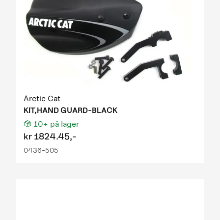
Arctic Cat
KIT,HAND GUARD-BLACK
10+
på lager
kr
1824.45,-
0436-505