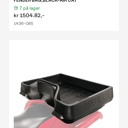
FENDER BAG,BLACK-AIR CAT
7
på lager
kr
1504.82,-
1436-085