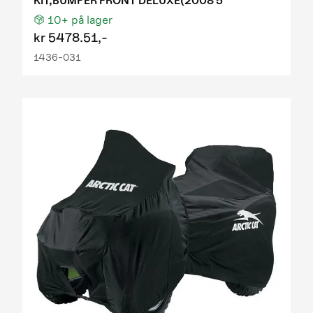
KIT,BUMPER FRONT DELUXE(2008 5
10+
på lager
kr
5478.51,-
1436-031