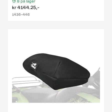
8
på lager
kr
4144.25,-
1436-446