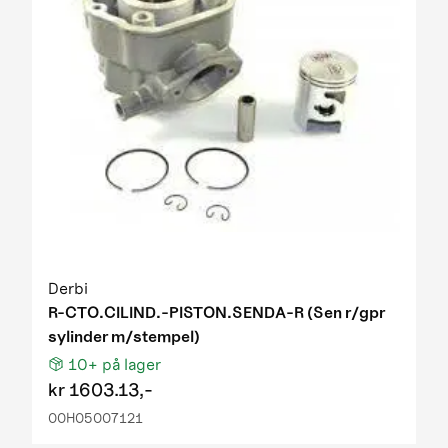
Derbi
R-CTO.CILIND.-PISTON.SENDA-R (Sen r/gpr
sylinder m/stempel)
10+
på lager
kr
1603.13,-
00H05007121