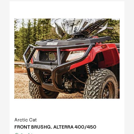
2012 Prowler XT IPM
2012 Prowler XT IPM NH
2012 Prowler XTZ IPM
2012 TRV 1000 GT EFT IPM Print green metallic
update
2012 US mod. 700 TRV GT
2012 XC 450 EFT IPM black-green 01
2013 1000 XT EFT white met
2013 450 R EFT Homologated
2013 550 EFT black
2013 550 XT EFT emerald green met
2013 700 Diesel EFT marsh
2013 700 XT EFT steel blue met
2013 Prowler HDX
2013 TBX 700 EGM T3S
2013 TRV 1000 XT TU EFT Homologated
2013 TRV 550 EFT black
Arctic Cat
2013 TRV 550 XT EFT emerald green met
FRONT BRUSHG. ALTERRA 400/450
2013 TRV 700 XT EFT black met