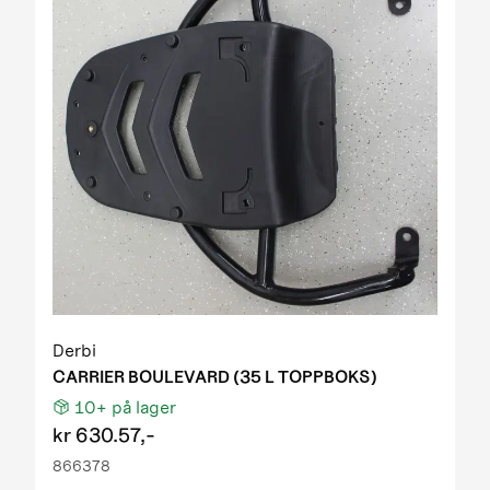
Derbi
CARRIER BOULEVARD (35 L TOPPBOKS)
10+
på lager
kr
630.57,-
866378