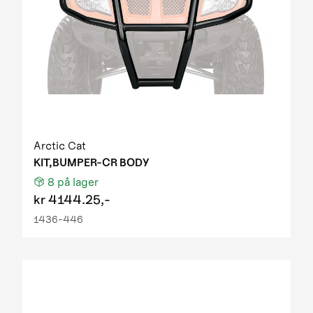
Arctic Cat
KIT,BUMPER-CR BODY
8
på lager
kr
4144.25,-
1436-446