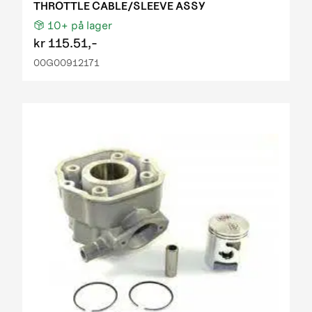
THROTTLE CABLE/SLEEVE ASSY
10+
på lager
kr
115.51,-
00G00912171