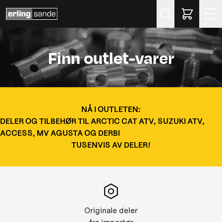
Søk
Finn outlet-varer
NÅ I OUTLETEN:
DELER OG TILBEHØR TIL ARCTIC CAT ATV, SUZUKI ATV,
ACCESS, MV AGUSTA OG DERBI
TUSENVIS AV DELER!
Originale deler