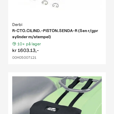
Derbi
R-CTO.CILIND.-PISTON.SENDA-R (Sen r/gpr
sylinder m/stempel)
10+
på lager
kr
1603.13,-
00H05007121