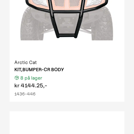
Arctic Cat
KIT,BUMPER-CR BODY
8
på lager
kr
4144.25,-
1436-446