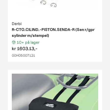
Derbi
R-CTO.CILIND.-PISTON.SENDA-R (Sen r/gpr
sylinder m/stempel)
10+
på lager
kr
1603.13,-
00H05007121