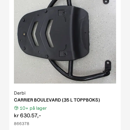
Derbi
CARRIER BOULEVARD (35 L TOPPBOKS)
10+
på lager
kr
630.57,-
866378