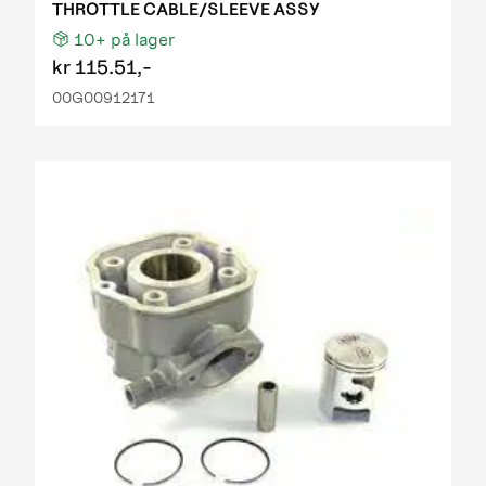
THROTTLE CABLE/SLEEVE ASSY
10+
på lager
kr
115.51,-
00G00912171