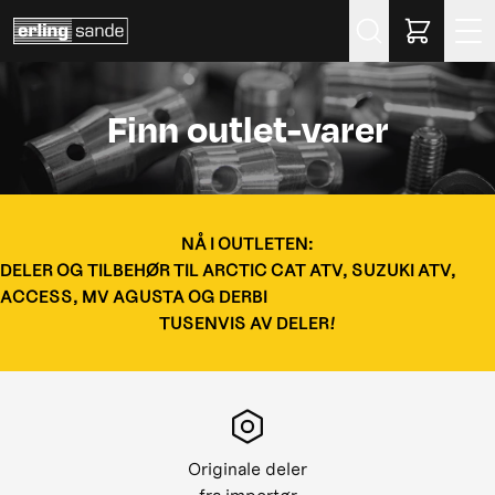
Søk
Finn outlet-varer
NÅ I OUTLETEN:
DELER OG TILBEHØR TIL ARCTIC CAT ATV, SUZUKI ATV,
ACCESS, MV AGUSTA OG DERBI
TUSENVIS AV DELER!
Originale deler