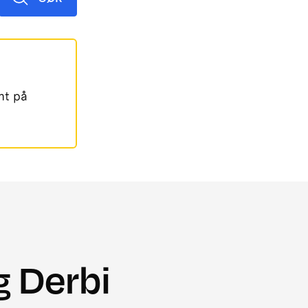
mt på
g Derbi