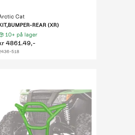
Arctic Cat
KIT,BUMPER-REAR (XR)
10+
på lager
kr
4861.49,-
2436-518