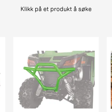
400 pm street legal 7c6d0
Klikk på et produkt å søke
er + xt 7b 535
 ThunderCat Cruiser Attachment MY08-MY10 01[1]
(366) Street Legal MY New
in1 street legal my
vx street legal
MRP street legal my
pm street legal my new c8832
in1 street legal my
treet legal
in1 pm street legal my i
1 street legal 0bc69
H1 TRV EFT PM Street Legal MY
rowler xt street legal my
iesel EGR Street Legal MY
 Cruiser PM