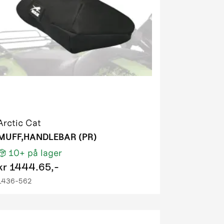
Arctic Cat
MUFF,HANDLEBAR (PR)
10+
på lager
kr
1444.65,-
1436-562