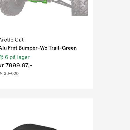
Arctic Cat
Alu Frnt Bumper-Wc Trail-Green
6
på lager
kr
7999.97,-
2436-020