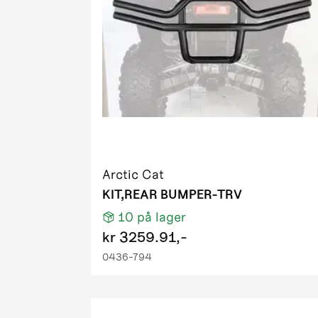
2011 550 
2011 550 P
2011 550 
2011 550 
2011 700 D
2011 700 
2011 700 H
2011 700 
2011 700 
Arctic Cat
2011 700 P
KIT,REAR BUMPER-TRV
2011 700 T
10
på lager
2011 700 
kr
3259.91,-
2011 700 T
0436-794
2011 XC 4
2012 1000
2012 425 