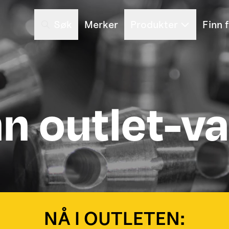
Søk
Merker
Produkter
Finn 
nn outlet-va
NÅ I OUTLETEN: