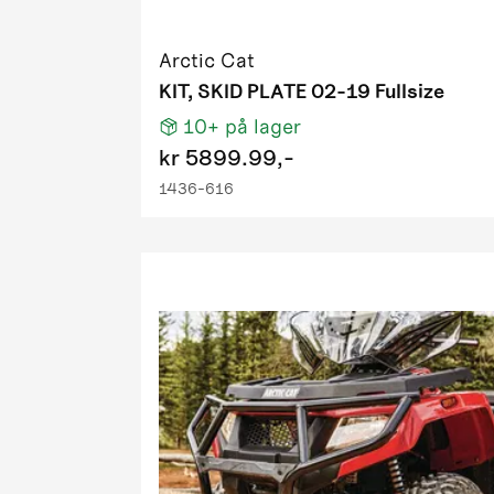
2009 1000
2009 400 
Arctic Cat
2009 500 
KIT, SKID PLATE 02-19 Fullsize
2009 650 
10+
på lager
2009 700 H
kr
5899.99,-
2009 700 
1436-616
2009 700 
2009 700 H
2009 PM 
2009 Prow
2010 1000
2010 1000 
2010 1000
2010 1000
2010 550 F
2010 550 