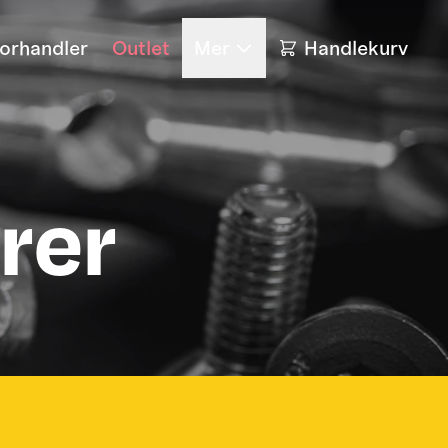
forhandler
Outlet
Mer
Handlekurv
rer