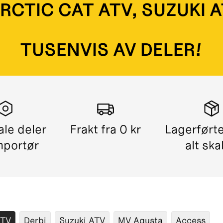
ARCTIC CAT ATV, SUZUKI 
TUSENVIS AV DELER!
ale deler
Frakt fra 0 kr
Lagerførte
mportør
alt ska
ATV
Derbi
Suzuki ATV
MV Agusta
Access