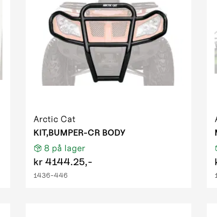
H1 TRV PS EFT T3
S EFT IPM tungsten metallic
TRV EFT LC IPM black 01
TRV PS EFT cooper
iesel EFT green
H1 FIS PS EFT T3 DESERT RED
1 FIS PS EFT T3 red
H1 TRV PS EFT T3
H1 TRV PS EFT T3
Arctic Cat
S EFT IPM desert red
KIT,BUMPER-CR BODY
RV PS EFT green metallic
8
på lager
TRV RED
kr
4144.25,-
RV RED light
1436-446
50 EFT IPM black
 GT EFT IPM OM ORN homologated
EFT green