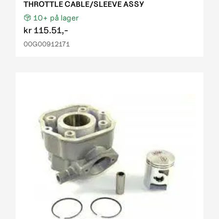
THROTTLE CABLE/SLEEVE ASSY
10+
på lager
kr
115.51,-
00G00912171