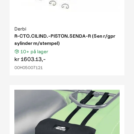
Derbi
R-CTO.CILIND.-PISTON.SENDA-R (Sen r/gpr
sylinder m/stempel)
10+
på lager
kr
1603.13,-
00H05007121