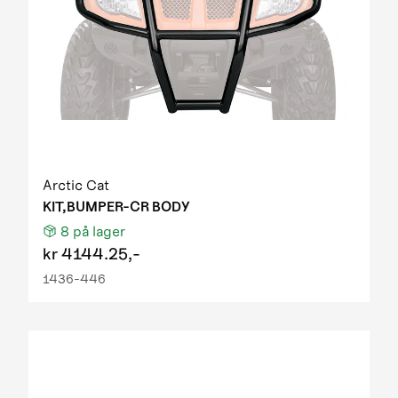
Arctic Cat
KIT,BUMPER-CR BODY
8
på lager
kr
4144.25,-
1436-446