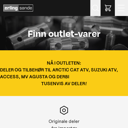
Søk
Finn outlet-varer
NÅ I OUTLETEN:
DELER OG TILBEHØR TIL ARCTIC CAT ATV, SUZUKI ATV,
ACCESS, MV AGUSTA OG DERBI
TUSENVIS AV DELER!
Originale deler