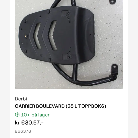
Derbi
CARRIER BOULEVARD (35 L TOPPBOKS)
10+
på lager
kr
630.57,-
866378