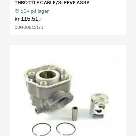
THROTTLE CABLE/SLEEVE ASSY
10+
på lager
kr
115.51,-
00G00912171