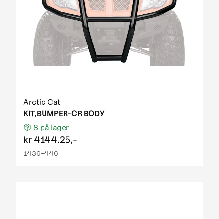
Arctic Cat
KIT,BUMPER-CR BODY
8
på lager
kr
4144.25,-
1436-446