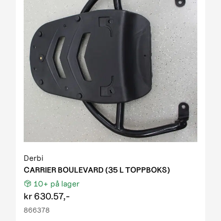
Derbi
CARRIER BOULEVARD (35 L TOPPBOKS)
10+
på lager
kr
630.57,-
866378