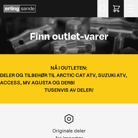
Søk
Finn outlet-varer
NÅ I OUTLETEN:
DELER OG TILBEHØR TIL ARCTIC CAT ATV, SUZUKI ATV,
ACCESS, MV AGUSTA OG DERBI
TUSENVIS AV DELER!
Originale deler