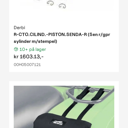
Derbi
R-CTO.CILIND.-PISTON.SENDA-R (Sen r/gpr
sylinder m/stempel)
10+
på lager
kr
1603.13,-
00H05007121