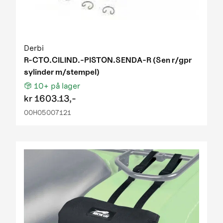
Derbi
R-CTO.CILIND.-PISTON.SENDA-R (Sen r/gpr
sylinder m/stempel)
10+
på lager
kr
1603.13,-
00H05007121