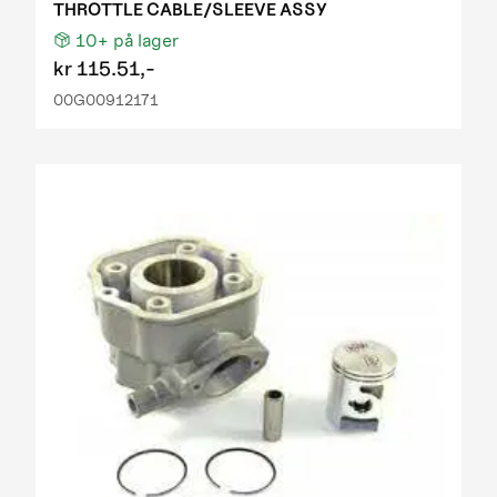
THROTTLE CABLE/SLEEVE ASSY
10+
på lager
kr
115.51,-
00G00912171