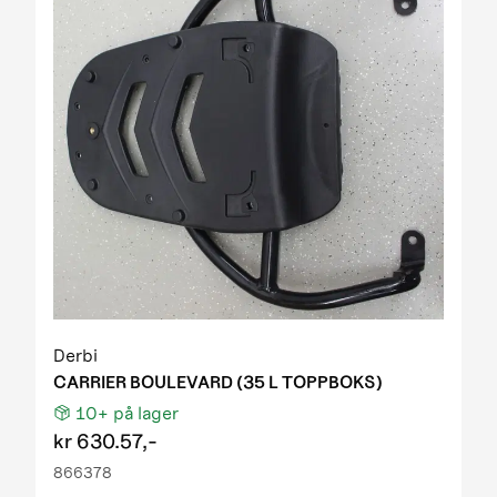
Derbi
CARRIER BOULEVARD (35 L TOPPBOKS)
10+
på lager
kr
630.57,-
866378