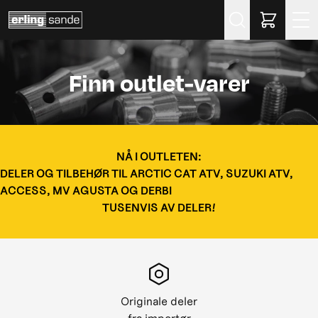
Søk
Finn outlet-varer
NÅ I OUTLETEN:
DELER OG TILBEHØR TIL ARCTIC CAT ATV, SUZUKI ATV,
ACCESS, MV AGUSTA OG DERBI
TUSENVIS AV DELER!
Originale deler