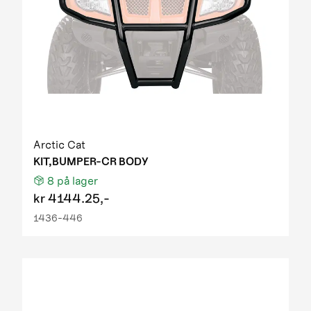
Arctic Cat
KIT,BUMPER-CR BODY
8
på lager
kr
4144.25,-
1436-446