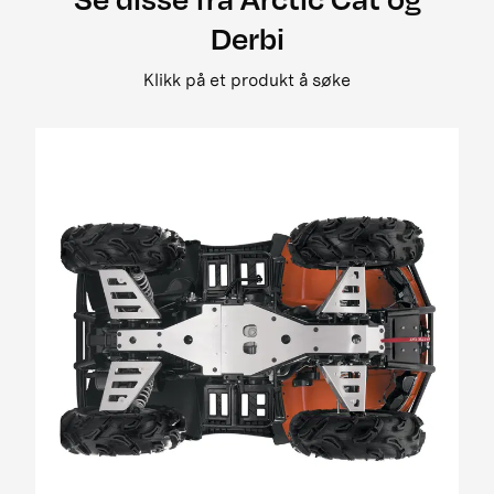
2008 500 street legal
Derbi
2008 650 3in1 pm street legal my i
2008 650 h1 street legal 0bc69
Klikk på et produkt å søke
2008 650 H1 TRV EFT PM Street Legal MY
2008 650 prowler xt street legal my
2008 700 Diesel EGR Street Legal MY
2009 1000 Cruiser PM
2009 1000 ThunderCat Cruiser Attachment
MY08-MY10 01[1]
2009 400 2x4 og 4x4 EFT
2009 500 TRV EFT PM Street Legal MY09
2009 650 H1 EFT PM T3
2009 700 H1 EFI Cruiser EFT PM Street Legal
MY09
2009 700 H1 EFI EFT Panther EFT PM MY09
2009 700 H1 EFI TRV EFT PM Street Legal MY09
01
2009 700 H1 EFI TRV EFT PM Street Legal update