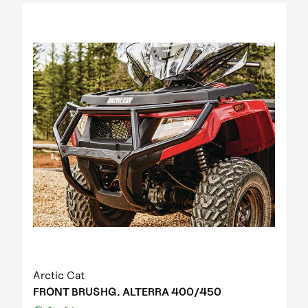
2012 Prowler XT IPM
2012 Prowler XT IPM NH
2012 Prowler XTZ IPM
2012 TRV 1000 GT EFT IPM Print green metallic
update
2012 US mod. 700 TRV GT
2012 XC 450 EFT IPM black-green 01
2013 1000 XT EFT white met
2013 450 R EFT Homologated
2013 550 EFT black
2013 550 XT EFT emerald green met
2013 700 Diesel EFT marsh
2013 700 XT EFT steel blue met
2013 Prowler HDX
2013 TBX 700 EGM T3S
2013 TRV 1000 XT TU EFT Homologated
2013 TRV 550 EFT black
Arctic Cat
2013 TRV 550 XT EFT emerald green met
FRONT BRUSHG. ALTERRA 400/450
2013 TRV 700 XT EFT black met