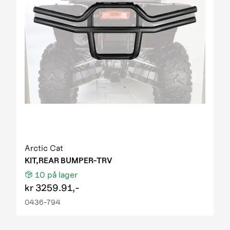
Arctic Cat
KIT,REAR BUMPER-TRV
10
på lager
kr
3259.91,-
0436-794