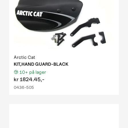
Arctic Cat
KIT,HAND GUARD-BLACK
10+
på lager
kr
1824.45,-
0436-505