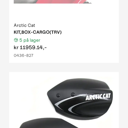
Arctic Cat
KIT,BOX-CARGO(TRV)
5
på lager
kr
11959.14,-
0436-827