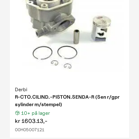
Derbi
R-CTO.CILIND.-PISTON.SENDA-R (Sen r/gpr
sylinder m/stempel)
10+
på lager
kr
1603.13,-
00H05007121