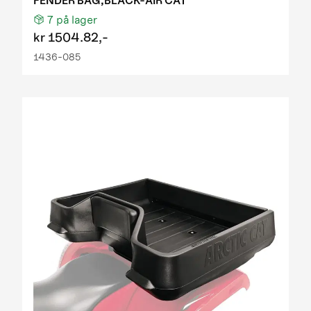
FENDER BAG,BLACK-AIR CAT
7
på lager
kr
1504.82,-
1436-085