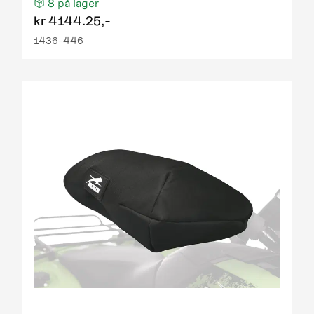
8
på lager
kr
4144.25,-
1436-446