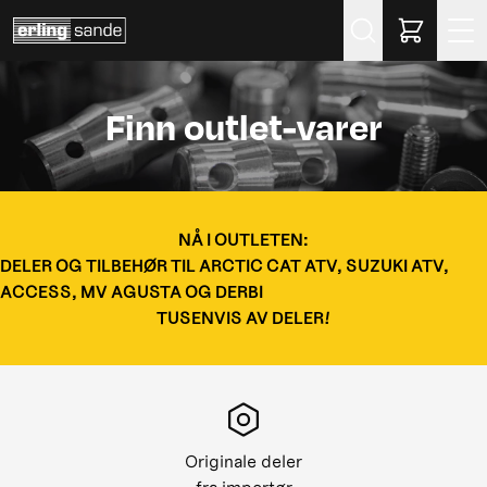
Søk
Finn outlet-varer
NÅ I OUTLETEN:
DELER OG TILBEHØR TIL ARCTIC CAT ATV, SUZUKI ATV,
ACCESS, MV AGUSTA OG DERBI
TUSENVIS AV DELER!
Originale deler