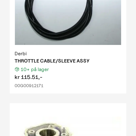
Derbi
THROTTLE CABLE/SLEEVE ASSY
10+
på lager
kr
115.51,-
00G00912171