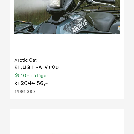
Arctic Cat
KIT,LIGHT-ATV POD
10+
på lager
kr
2044.56,-
1436-389