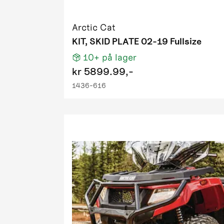
2009 1000
2009 400 
Arctic Cat
2009 500 
KIT, SKID PLATE 02-19 Fullsize
2009 650 
10+
på lager
2009 700 H
kr
5899.99,-
2009 700 
1436-616
2009 700 
2009 700 H
2009 PM 
2009 Prow
2010 1000
2010 1000 
2010 1000
2010 1000
2010 550 F
2010 550 