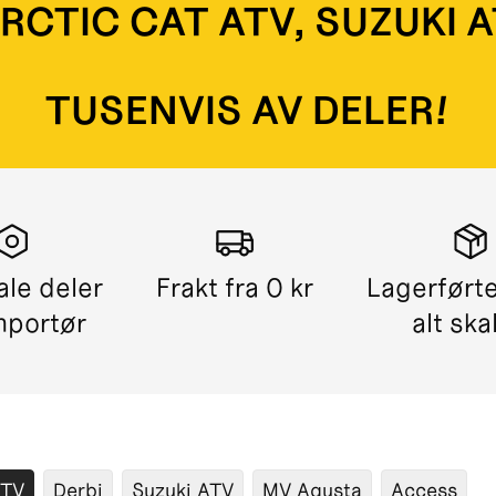
ARCTIC CAT ATV, SUZUKI 
TUSENVIS AV DELER!
ale deler
Frakt fra 0 kr
Lagerførte
mportør
alt ska
ATV
Derbi
Suzuki ATV
MV Agusta
Access