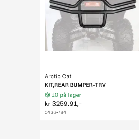
2011 550 
2011 550 P
2011 550 
2011 550 
2011 700 D
2011 700 
2011 700 H
2011 700 
2011 700 
Arctic Cat
2011 700 P
KIT,REAR BUMPER-TRV
2011 700 T
10
på lager
2011 700 
kr
3259.91,-
2011 700 T
0436-794
2011 XC 4
2012 1000
2012 425 