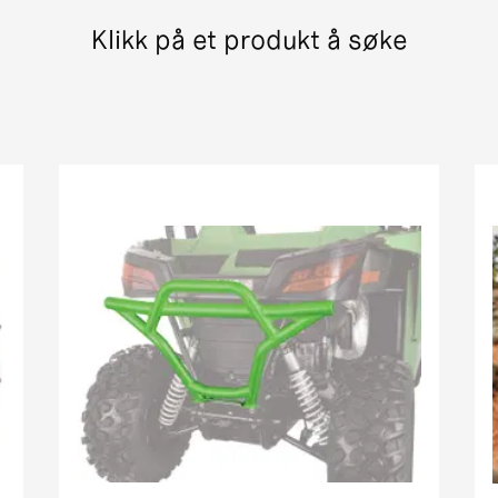
400 pm street legal 7c6d0
Klikk på et produkt å søke
er + xt 7b 535
 ThunderCat Cruiser Attachment MY08-MY10 01[1]
(366) Street Legal MY New
in1 street legal my
vx street legal
MRP street legal my
pm street legal my new c8832
in1 street legal my
treet legal
in1 pm street legal my i
1 street legal 0bc69
H1 TRV EFT PM Street Legal MY
rowler xt street legal my
iesel EGR Street Legal MY
 Cruiser PM