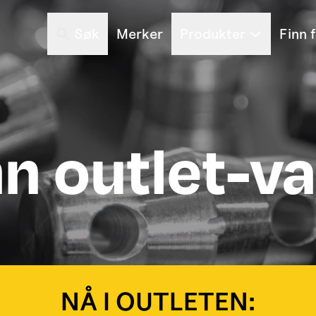
Søk
Merker
Produkter
Finn 
nn outlet-va
NÅ I OUTLETEN: