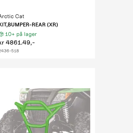
Arctic Cat
KIT,BUMPER-REAR (XR)
10+
på lager
kr
4861.49,-
2436-518