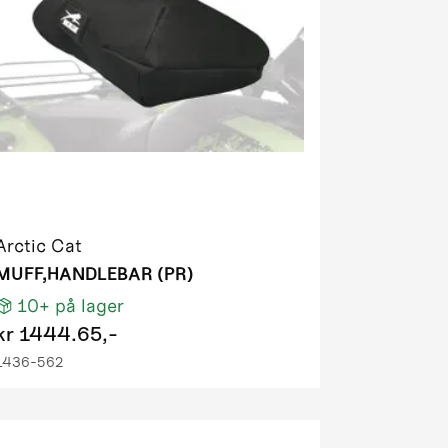
Arctic Cat
MUFF,HANDLEBAR (PR)
10+
på lager
kr
1444.65,-
1436-562