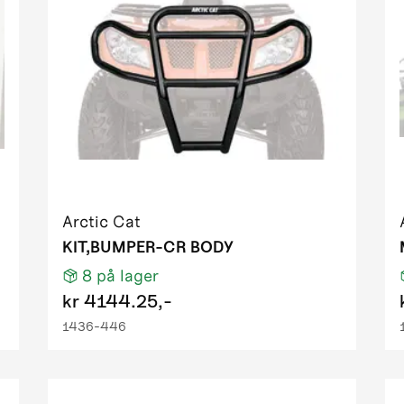
H1 TRV PS EFT T3
S EFT IPM tungsten metallic
TRV EFT LC IPM black 01
TRV PS EFT cooper
iesel EFT green
H1 FIS PS EFT T3 DESERT RED
1 FIS PS EFT T3 red
H1 TRV PS EFT T3
H1 TRV PS EFT T3
Arctic Cat
S EFT IPM desert red
KIT,BUMPER-CR BODY
RV PS EFT green metallic
8
på lager
TRV RED
kr
4144.25,-
RV RED light
1436-446
50 EFT IPM black
 GT EFT IPM OM ORN homologated
EFT green