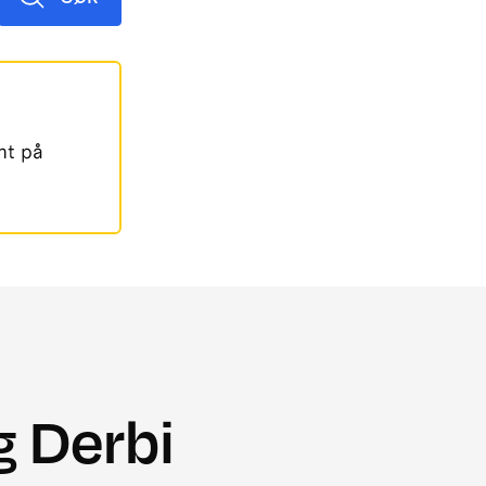
mt på
g Derbi