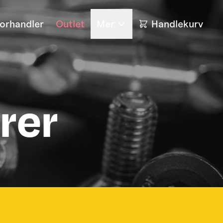
forhandler
Outlet
Mer
Handlekurv
rer