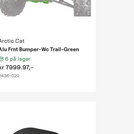
Arctic Cat
Alu Frnt Bumper-Wc Trail-Green
6
på lager
kr
7999.97,-
2436-020