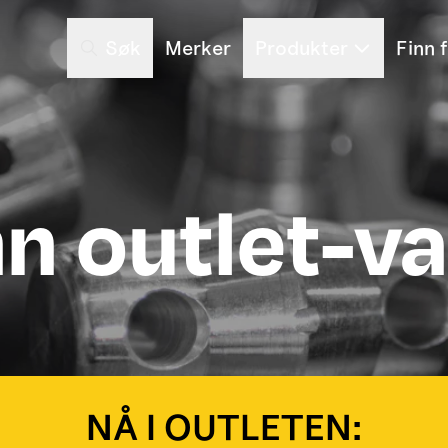
Søk
Merker
Produkter
Finn 
nn outlet-va
NÅ I OUTLETEN: