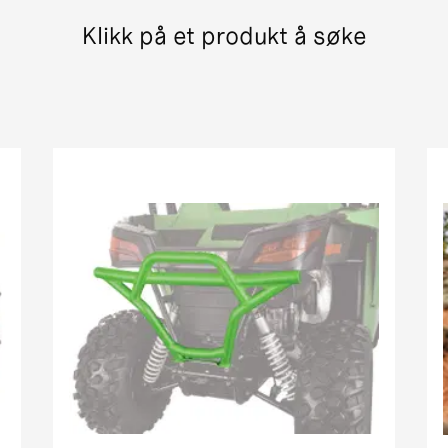
400 pm street legal 7c6d0
Klikk på et produkt å søke
er + xt 7b 535
 ThunderCat Cruiser Attachment MY08-MY10 01[1]
(366) Street Legal MY New
in1 street legal my
vx street legal
MRP street legal my
pm street legal my new c8832
in1 street legal my
treet legal
in1 pm street legal my i
1 street legal 0bc69
H1 TRV EFT PM Street Legal MY
rowler xt street legal my
iesel EGR Street Legal MY
 Cruiser PM