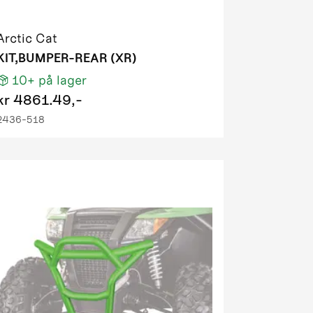
Arctic Cat
KIT,BUMPER-REAR (XR)
10+
på lager
kr
4861.49,-
2436-518