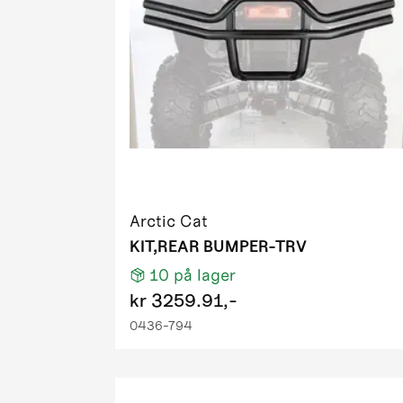
2011 550 
2011 550 P
2011 550 
2011 550 
2011 700 D
2011 700 
2011 700 H
2011 700 
2011 700 
Arctic Cat
2011 700 P
KIT,REAR BUMPER-TRV
2011 700 T
10
på lager
2011 700 
kr
3259.91,-
2011 700 T
0436-794
2011 XC 4
2012 1000
2012 425 