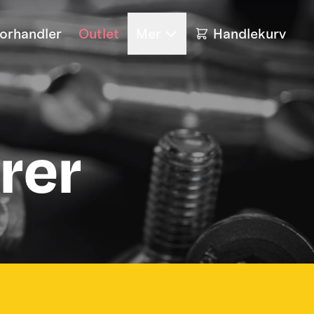
forhandler
Outlet
Mer
Handlekurv
rer