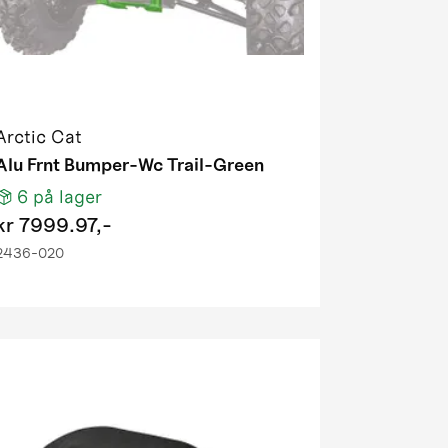
Arctic Cat
Alu Frnt Bumper-Wc Trail-Green
6
på lager
kr
7999.97,-
2436-020