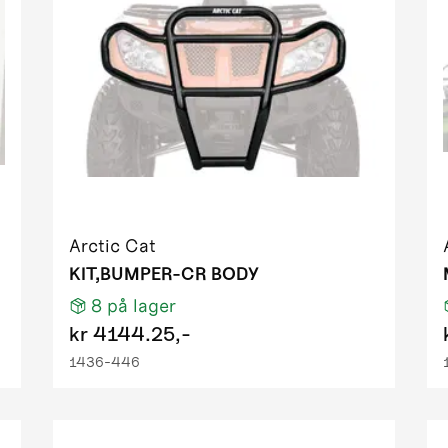
H1 TRV PS EFT T3
S EFT IPM tungsten metallic
TRV EFT LC IPM black 01
TRV PS EFT cooper
iesel EFT green
H1 FIS PS EFT T3 DESERT RED
1 FIS PS EFT T3 red
H1 TRV PS EFT T3
H1 TRV PS EFT T3
Arctic Cat
S EFT IPM desert red
KIT,BUMPER-CR BODY
RV PS EFT green metallic
8
på lager
TRV RED
kr
4144.25,-
RV RED light
1436-446
50 EFT IPM black
 GT EFT IPM OM ORN homologated
EFT green