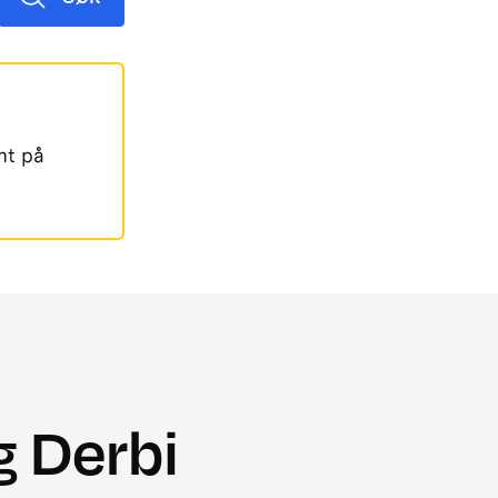
mt på
g Derbi