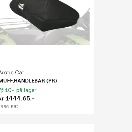
Arctic Cat
MUFF,HANDLEBAR (PR)
10+
på lager
kr
1444.65,-
1436-562