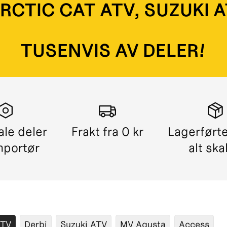
ARCTIC CAT ATV, SUZUKI 
TUSENVIS AV DELER!
ale deler
Frakt fra 0 kr
Lagerførte
mportør
alt ska
ATV
Derbi
Suzuki ATV
MV Agusta
Access