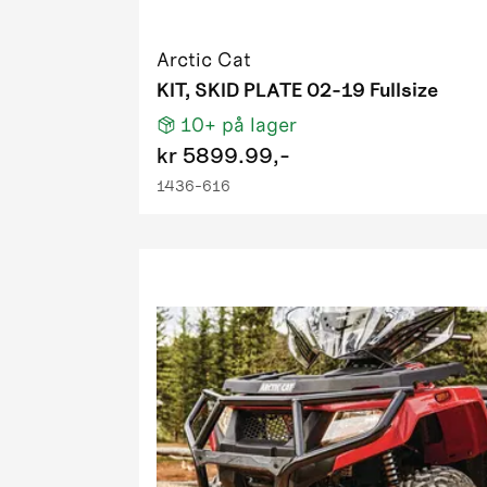
2009 1000
2009 400 
Arctic Cat
2009 500 
KIT, SKID PLATE 02-19 Fullsize
2009 650 
10+
på lager
2009 700 H
kr
5899.99,-
2009 700 
1436-616
2009 700 
2009 700 H
2009 PM 
2009 Prow
2010 1000
2010 1000 
2010 1000
2010 1000
2010 550 F
2010 550 