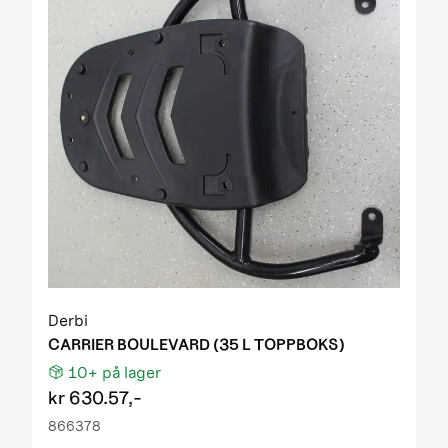
Derbi
CARRIER BOULEVARD (35 L TOPPBOKS)
10+
på lager
kr
630.57,-
866378