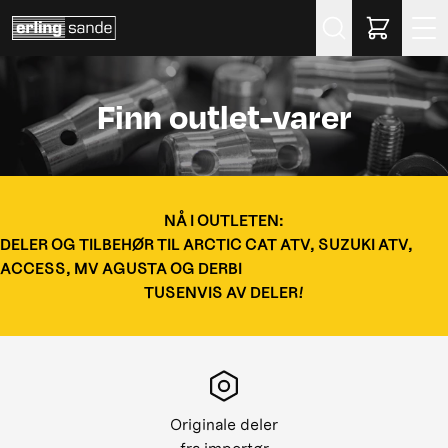
Søk
Finn outlet-varer
NÅ I OUTLETEN:
DELER OG TILBEHØR TIL ARCTIC CAT ATV, SUZUKI ATV,
ACCESS, MV AGUSTA OG DERBI
TUSENVIS AV DELER!
Originale deler