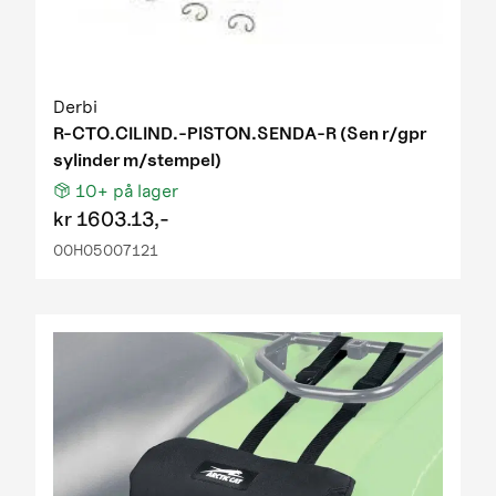
Derbi
R-CTO.CILIND.-PISTON.SENDA-R (Sen r/gpr
sylinder m/stempel)
10+
på lager
kr
1603.13,-
00H05007121