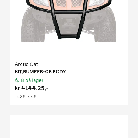
Arctic Cat
KIT,BUMPER-CR BODY
8
på lager
kr
4144.25,-
1436-446