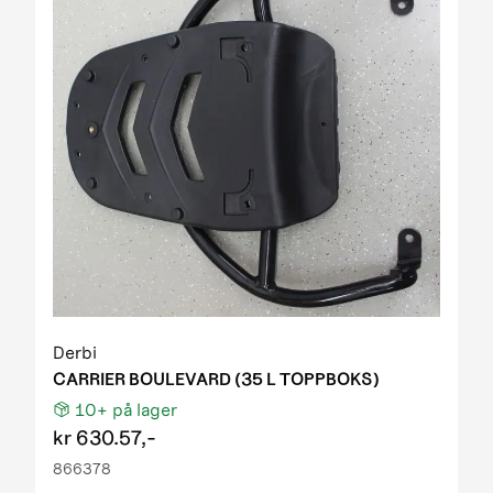
Derbi
CARRIER BOULEVARD (35 L TOPPBOKS)
10+
på lager
kr
630.57,-
866378