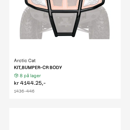
Arctic Cat
KIT,BUMPER-CR BODY
8
på lager
kr
4144.25,-
1436-446