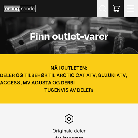
Søk
Finn outlet-varer
NÅ I OUTLETEN:
DELER OG TILBEHØR TIL ARCTIC CAT ATV, SUZUKI ATV,
ACCESS, MV AGUSTA OG DERBI
TUSENVIS AV DELER!
Originale deler