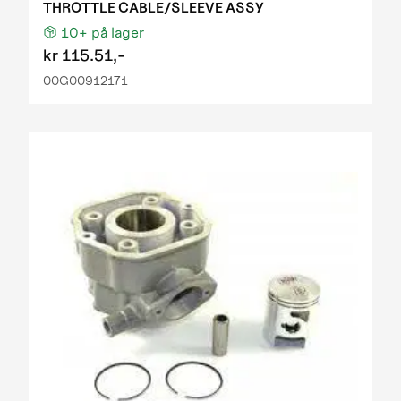
THROTTLE CABLE/SLEEVE ASSY
10+
på lager
kr
115.51,-
00G00912171