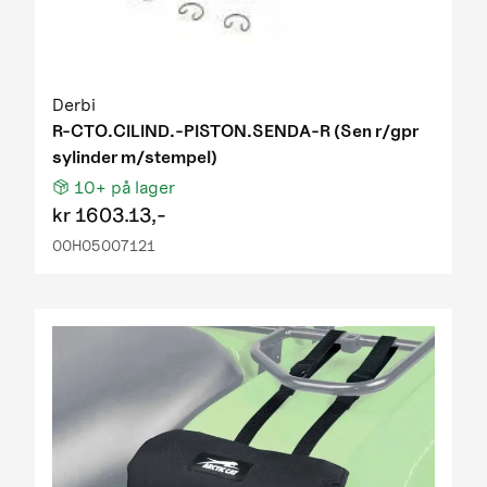
Derbi
R-CTO.CILIND.-PISTON.SENDA-R (Sen r/gpr
sylinder m/stempel)
10+
på lager
kr
1603.13,-
00H05007121