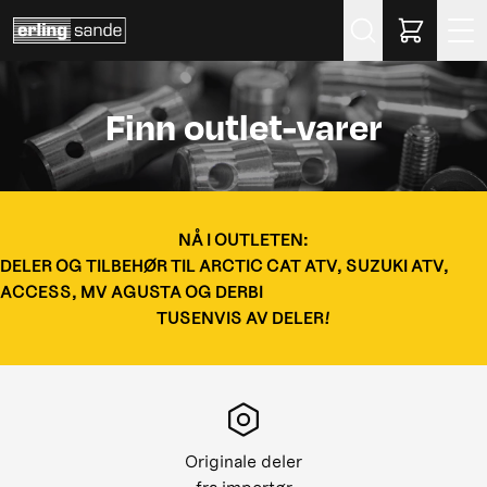
Søk
Finn outlet-varer
NÅ I OUTLETEN:
DELER OG TILBEHØR TIL ARCTIC CAT ATV, SUZUKI ATV,
ACCESS, MV AGUSTA OG DERBI
TUSENVIS AV DELER!
Originale deler