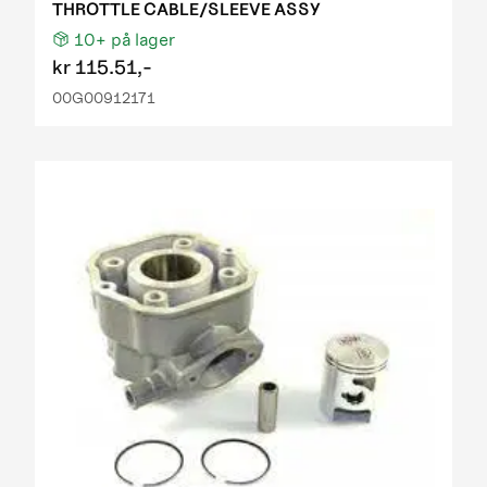
THROTTLE CABLE/SLEEVE ASSY
10+
på lager
kr
115.51,-
00G00912171