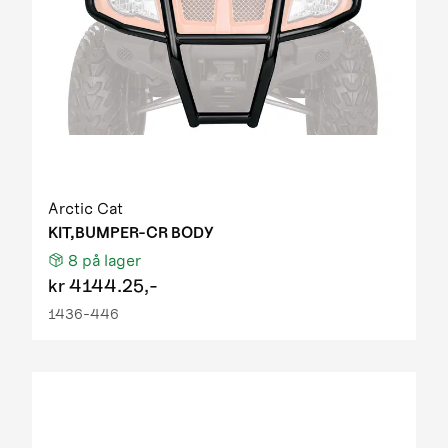
Arctic Cat
KIT,BUMPER-CR BODY
8
på lager
kr
4144.25,-
1436-446