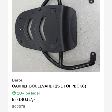
Derbi
CARRIER BOULEVARD (35 L TOPPBOKS)
10+
på lager
kr
630.57,-
866378