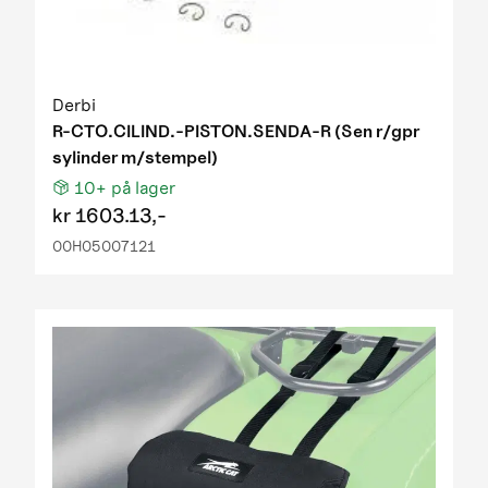
Derbi
R-CTO.CILIND.-PISTON.SENDA-R (Sen r/gpr
sylinder m/stempel)
10+
på lager
kr
1603.13,-
00H05007121