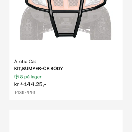
Arctic Cat
KIT,BUMPER-CR BODY
8
på lager
kr
4144.25,-
1436-446