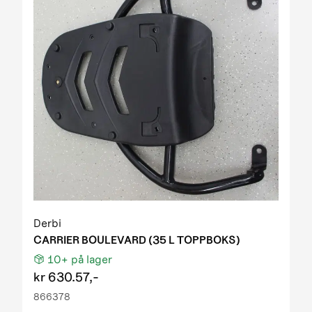
Derbi
CARRIER BOULEVARD (35 L TOPPBOKS)
10+
på lager
kr
630.57,-
866378