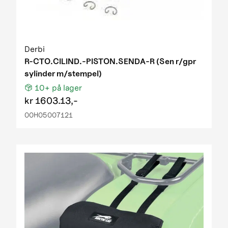
Derbi
R-CTO.CILIND.-PISTON.SENDA-R (Sen r/gpr
sylinder m/stempel)
10+
på lager
kr
1603.13,-
00H05007121