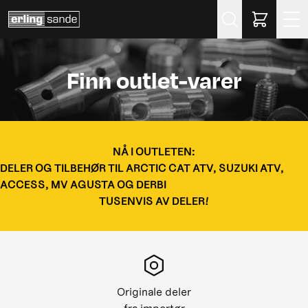
Søk
Finn outlet-varer
NÅ I OUTLETEN:
DELER OG TILBEHØR TIL ARCTIC CAT ATV, SUZUKI ATV,
ACCESS, MV AGUSTA OG DERBI
TUSENVIS AV DELER!
Originale deler