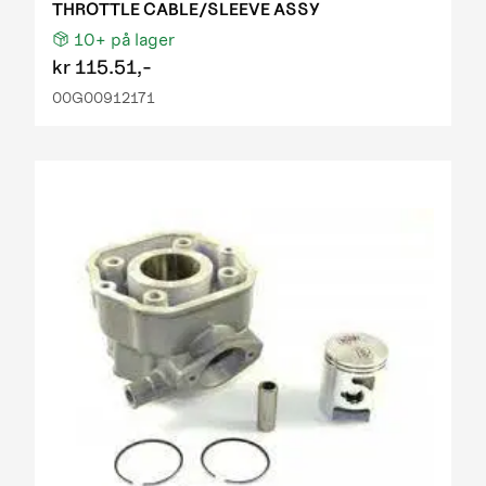
THROTTLE CABLE/SLEEVE ASSY
10+
på lager
kr
115.51,-
00G00912171