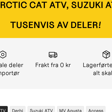
ARCTIC CAT ATV, SUZUKI 
TUSENVIS AV DELER!
ale deler
Frakt fra 0 kr
Lagerførte
mportør
alt ska
ATV
Derbi
Suzuki ATV
MV Agusta
Access