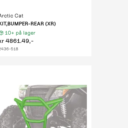
Arctic Cat
KIT,BUMPER-REAR (XR)
10+
på lager
kr
4861.49,-
2436-518