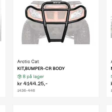
H1 TRV PS EFT T3
S EFT IPM tungsten metallic
TRV EFT LC IPM black 01
TRV PS EFT cooper
iesel EFT green
H1 FIS PS EFT T3 DESERT RED
1 FIS PS EFT T3 red
H1 TRV PS EFT T3
H1 TRV PS EFT T3
Arctic Cat
S EFT IPM desert red
KIT,BUMPER-CR BODY
RV PS EFT green metallic
8
på lager
TRV RED
kr
4144.25,-
RV RED light
1436-446
50 EFT IPM black
 GT EFT IPM OM ORN homologated
EFT green