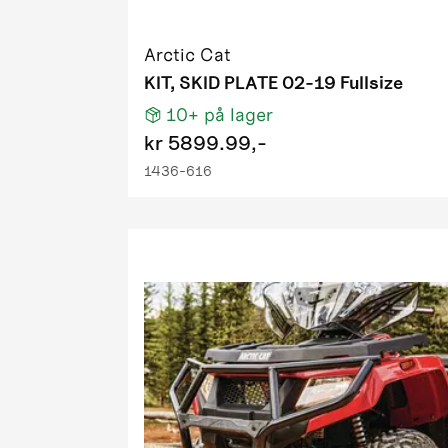
2009 1000
2009 400 
Arctic Cat
2009 500 
KIT, SKID PLATE 02-19 Fullsize
2009 650 
10+
på lager
2009 700 H
kr
5899.99,-
2009 700 
1436-616
2009 700 
2009 700 H
2009 PM 
2009 Prow
2010 1000
2010 1000 
2010 1000
2010 1000
2010 550 F
2010 550 