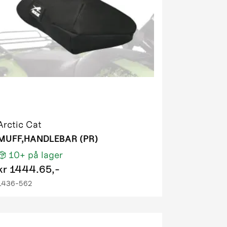
Arctic Cat
MUFF,HANDLEBAR (PR)
10+
på lager
kr
1444.65,-
1436-562