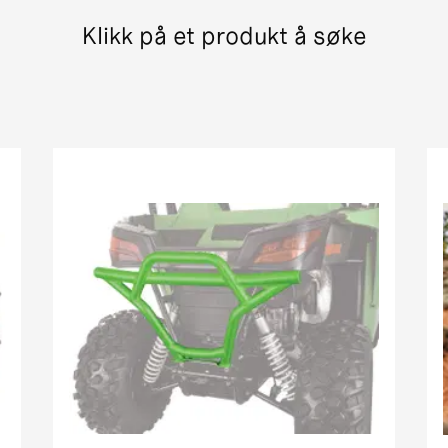
400 pm street legal 7c6d0
Klikk på et produkt å søke
er + xt 7b 535
 ThunderCat Cruiser Attachment MY08-MY10 01[1]
(366) Street Legal MY New
in1 street legal my
vx street legal
MRP street legal my
pm street legal my new c8832
in1 street legal my
treet legal
in1 pm street legal my i
1 street legal 0bc69
H1 TRV EFT PM Street Legal MY
rowler xt street legal my
iesel EGR Street Legal MY
 Cruiser PM