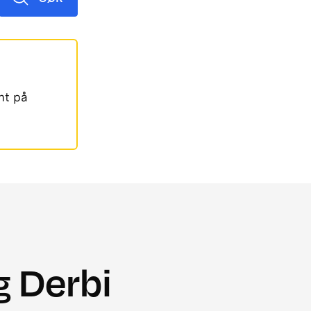
mt på
g Derbi