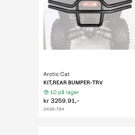
2011 550 
2011 550 P
2011 550 
2011 550 
2011 700 D
2011 700 
2011 700 H
2011 700 
2011 700 
Arctic Cat
2011 700 P
KIT,REAR BUMPER-TRV
2011 700 T
10
på lager
2011 700 
kr
3259.91,-
2011 700 T
0436-794
2011 XC 4
2012 1000
2012 425 