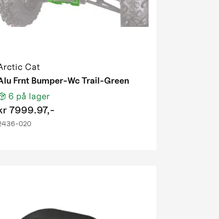
Arctic Cat
Alu Frnt Bumper-Wc Trail-Green
6
på lager
kr
7999.97,-
2436-020