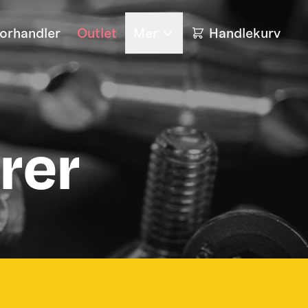
forhandler
Outlet
Mer
Handlekurv
rer