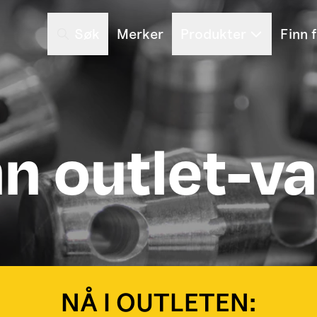
Søk
Merker
Produkter
Finn 
nn outlet-va
NÅ I OUTLETEN: