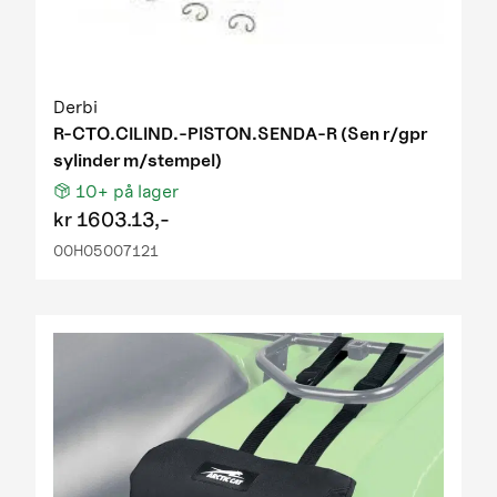
Derbi
R-CTO.CILIND.-PISTON.SENDA-R (Sen r/gpr
sylinder m/stempel)
10+
på lager
kr
1603.13,-
00H05007121