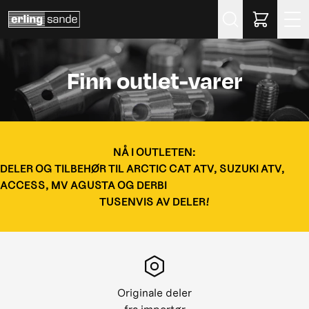
Søk
Finn outlet-varer
NÅ I OUTLETEN:
DELER OG TILBEHØR TIL ARCTIC CAT ATV, SUZUKI ATV,
ACCESS, MV AGUSTA OG DERBI
TUSENVIS AV DELER!
Originale deler