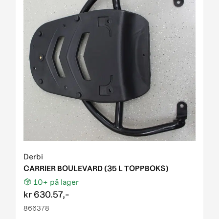
Derbi
CARRIER BOULEVARD (35 L TOPPBOKS)
10+
på lager
kr
630.57,-
866378