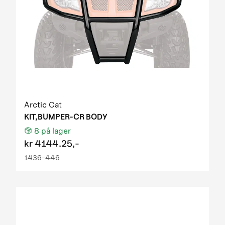
Arctic Cat
KIT,BUMPER-CR BODY
8
på lager
kr
4144.25,-
1436-446