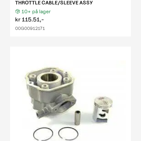
THROTTLE CABLE/SLEEVE ASSY
10+
på lager
kr
115.51,-
00G00912171