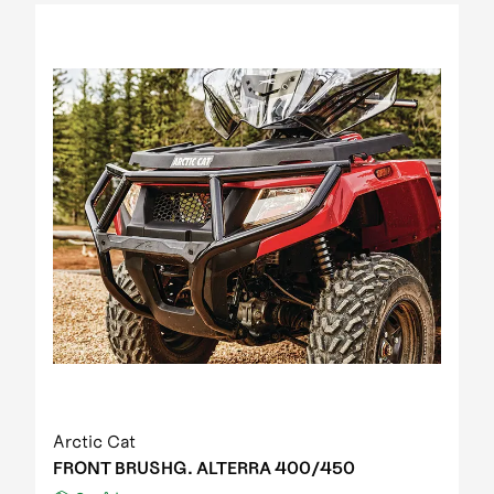
2012 Prowler XT IPM
2012 Prowler XT IPM NH
2012 Prowler XTZ IPM
2012 TRV 1000 GT EFT IPM Print green metallic
update
2012 US mod. 700 TRV GT
2012 XC 450 EFT IPM black-green 01
2013 1000 XT EFT white met
2013 450 R EFT Homologated
2013 550 EFT black
2013 550 XT EFT emerald green met
2013 700 Diesel EFT marsh
2013 700 XT EFT steel blue met
2013 Prowler HDX
2013 TBX 700 EGM T3S
2013 TRV 1000 XT TU EFT Homologated
2013 TRV 550 EFT black
Arctic Cat
2013 TRV 550 XT EFT emerald green met
FRONT BRUSHG. ALTERRA 400/450
2013 TRV 700 XT EFT black met