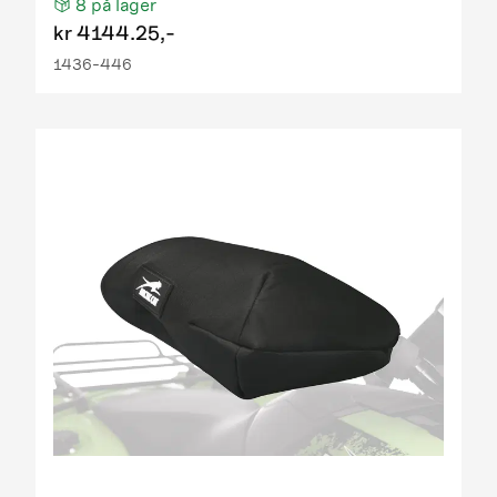
8
på lager
kr
4144.25,-
1436-446