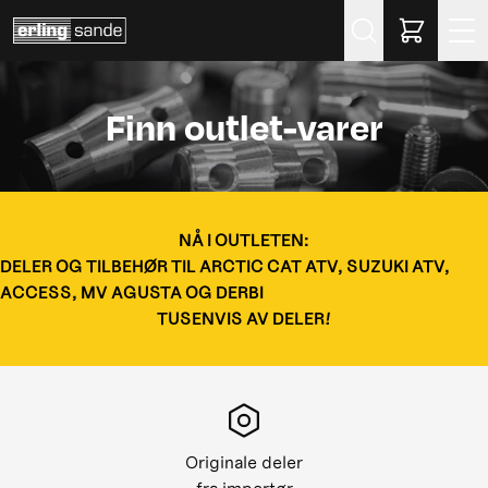
Søk
Finn outlet-varer
NÅ I OUTLETEN:
DELER OG TILBEHØR TIL ARCTIC CAT ATV, SUZUKI ATV,
ACCESS, MV AGUSTA OG DERBI
TUSENVIS AV DELER!
Originale deler