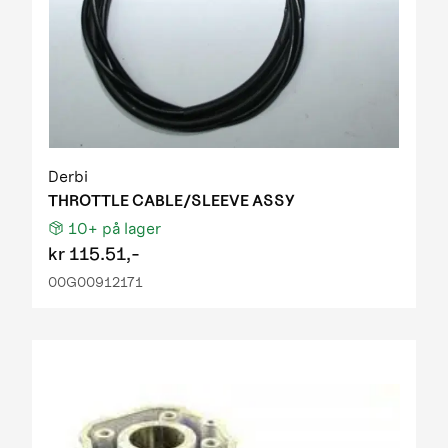
Derbi
THROTTLE CABLE/SLEEVE ASSY
10+
på lager
kr
115.51,-
00G00912171