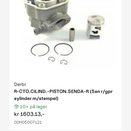
Derbi
R-CTO.CILIND.-PISTON.SENDA-R (Sen r/gpr
sylinder m/stempel)
10+
på lager
kr
1603.13,-
00H05007121