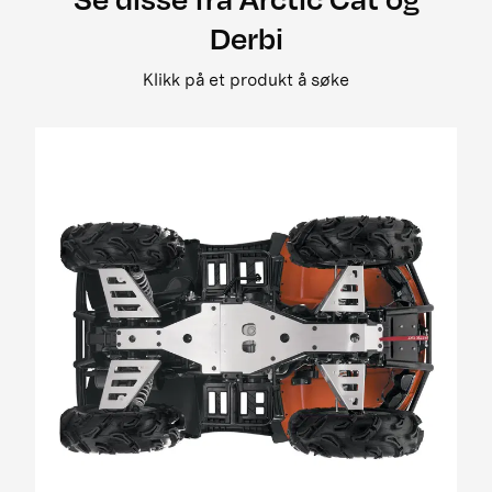
2008 500 street legal
Derbi
2008 650 3in1 pm street legal my i
2008 650 h1 street legal 0bc69
Klikk på et produkt å søke
2008 650 H1 TRV EFT PM Street Legal MY
2008 650 prowler xt street legal my
2008 700 Diesel EGR Street Legal MY
2009 1000 Cruiser PM
2009 1000 ThunderCat Cruiser Attachment
MY08-MY10 01[1]
2009 400 2x4 og 4x4 EFT
2009 500 TRV EFT PM Street Legal MY09
2009 650 H1 EFT PM T3
2009 700 H1 EFI Cruiser EFT PM Street Legal
MY09
2009 700 H1 EFI EFT Panther EFT PM MY09
2009 700 H1 EFI TRV EFT PM Street Legal MY09
01
2009 700 H1 EFI TRV EFT PM Street Legal update