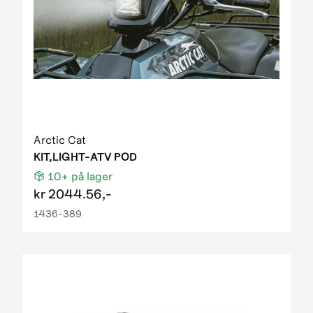
Arctic Cat
KIT,LIGHT-ATV POD
10+
på lager
kr
2044.56,-
1436-389