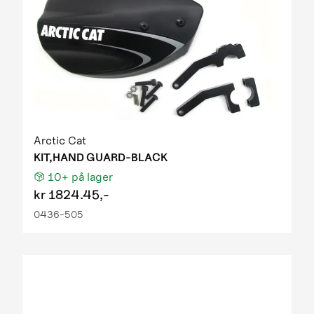
Arctic Cat
KIT,HAND GUARD-BLACK
10+
på lager
kr
1824.45,-
0436-505