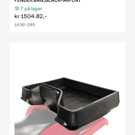
FENDER BAG,BLACK-AIR CAT
7
på lager
kr
1504.82,-
1436-085