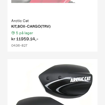
Arctic Cat
KIT,BOX-CARGO(TRV)
5
på lager
kr
11959.14,-
0436-827