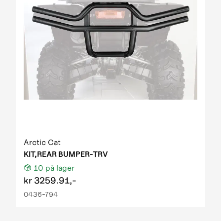
Arctic Cat
KIT,REAR BUMPER-TRV
10
på lager
kr
3259.91,-
0436-794