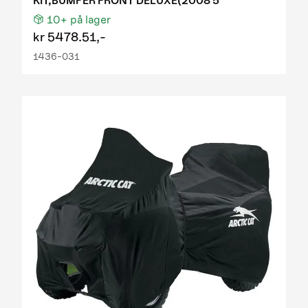
KIT,BUMPER FRONT DELUXE(2008 5
10+
på lager
kr
5478.51,-
1436-031