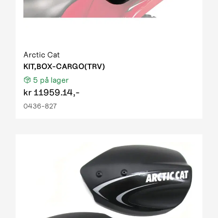
Arctic Cat
KIT,BOX-CARGO(TRV)
5
på lager
kr
11959.14,-
0436-827