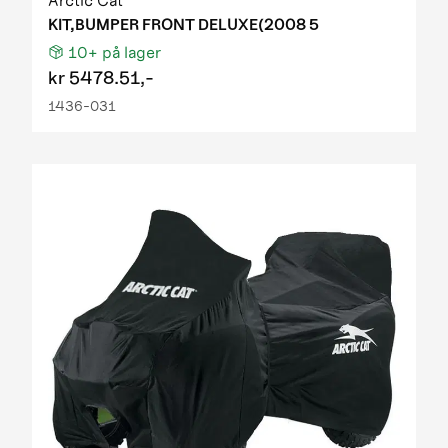
Arctic Cat
KIT,BUMPER FRONT DELUXE(2008 5
10+
på lager
kr
5478.51,-
1436-031