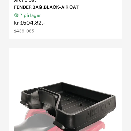
Arctic Cat
FENDER BAG,BLACK-AIR CAT
7
på lager
kr
1504.82,-
1436-085