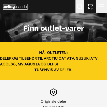
Søk
Finn outlet-varer
NÅ I OUTLETEN:
DELER OG TILBEHØR TIL ARCTIC CAT ATV, SUZUKI ATV,
ACCESS, MV AGUSTA OG DERBI
TUSENVIS AV DELER!
Originale deler