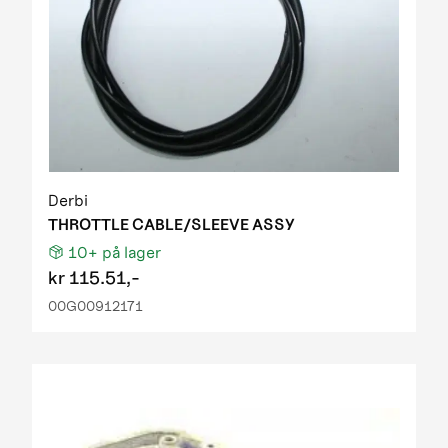
Derbi
THROTTLE CABLE/SLEEVE ASSY
10+
på lager
kr
115.51,-
00G00912171