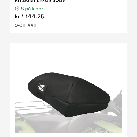
KIT,BUMPER-CR BODY
8
på lager
kr
4144.25,-
1436-446