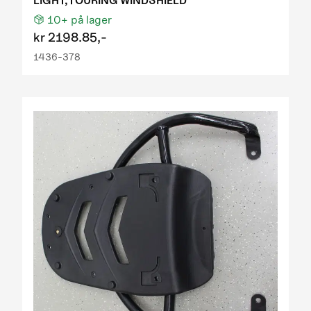
LIGHT,TOURING WINDSHIELD
10+
på lager
kr
2198.85,-
1436-378