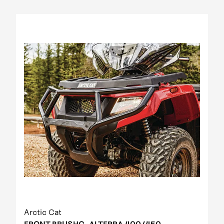
2012 Prowler XT IPM
2012 Prowler XT IPM NH
2012 Prowler XTZ IPM
2012 TRV 1000 GT EFT IPM Print green metallic
update
2012 US mod. 700 TRV GT
2012 XC 450 EFT IPM black-green 01
2013 1000 XT EFT white met
2013 450 R EFT Homologated
2013 550 EFT black
2013 550 XT EFT emerald green met
2013 700 Diesel EFT marsh
2013 700 XT EFT steel blue met
2013 Prowler HDX
2013 TBX 700 EGM T3S
2013 TRV 1000 XT TU EFT Homologated
2013 TRV 550 EFT black
2013 TRV 550 XT EFT emerald green met
Arctic Cat
2013 TRV 700 XT EFT black met