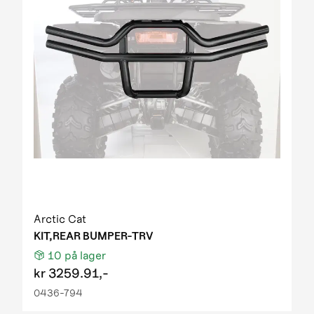
Arctic Cat
KIT,REAR BUMPER-TRV
10
på lager
kr
3259.91,-
0436-794