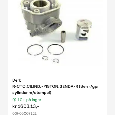
Derbi
R-CTO.CILIND.-PISTON.SENDA-R (Sen r/gpr
sylinder m/stempel)
10+
på lager
kr
1603.13,-
00H05007121