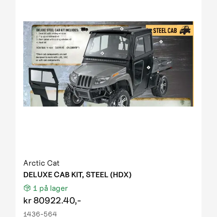
Arctic Cat
DELUXE CAB KIT, STEEL (HDX)
1
på lager
kr
80922.40,-
1436-564