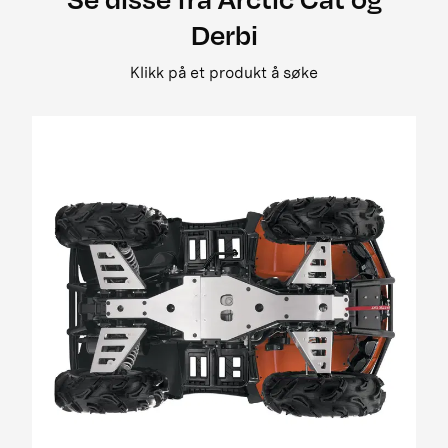
2008 500 street legal
Derbi
2008 650 3in1 pm street legal my i
2008 650 h1 street legal 0bc69
Klikk på et produkt å søke
2008 650 H1 TRV EFT PM Street Legal MY
2008 650 prowler xt street legal my
2008 700 Diesel EGR Street Legal MY
2009 1000 Cruiser PM
2009 1000 ThunderCat Cruiser Attachment
MY08-MY10 01[1]
2009 400 2x4 og 4x4 EFT
2009 500 TRV EFT PM Street Legal MY09
2009 650 H1 EFT PM T3
2009 700 H1 EFI Cruiser EFT PM Street Legal
MY09
2009 700 H1 EFI EFT Panther EFT PM MY09
2009 700 H1 EFI TRV EFT PM Street Legal MY09
01
2009 700 H1 EFI TRV EFT PM Street Legal update