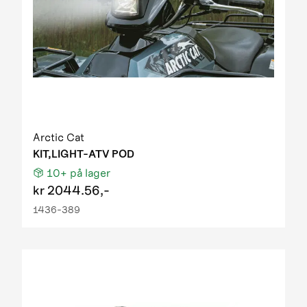
Arctic Cat
KIT,LIGHT-ATV POD
10+
på lager
kr
2044.56,-
1436-389