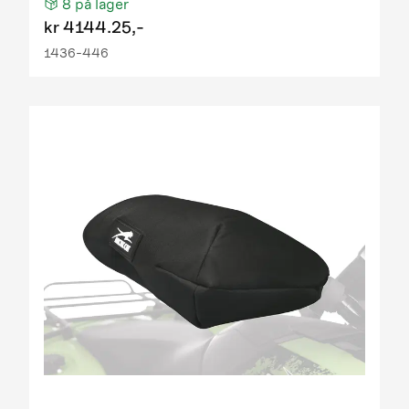
8
på lager
kr
4144.25,-
1436-446