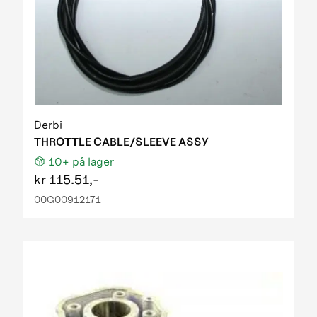
Derbi
THROTTLE CABLE/SLEEVE ASSY
10+
på lager
kr
115.51,-
00G00912171