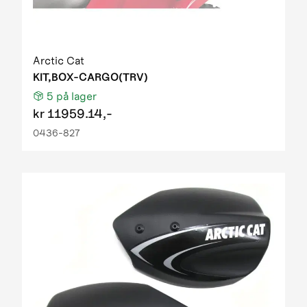
Arctic Cat
KIT,BOX-CARGO(TRV)
5
på lager
kr
11959.14,-
0436-827