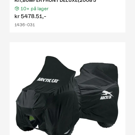
KIT,BUMPER FRONT DELUXE(2008 5
10+
på lager
kr
5478.51,-
1436-031