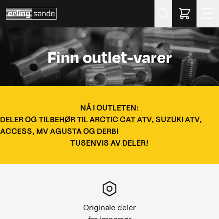
Søk
Finn outlet-varer
NÅ I OUTLETEN:
DELER OG TILBEHØR TIL ARCTIC CAT ATV, SUZUKI ATV,
ACCESS, MV AGUSTA OG DERBI
TUSENVIS AV DELER!
Originale deler