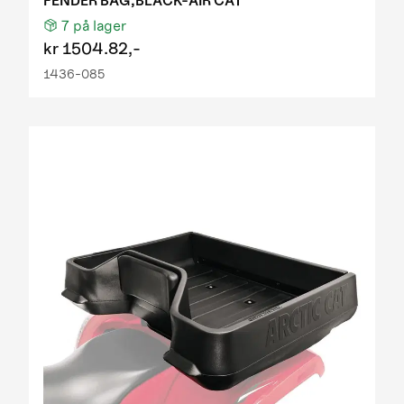
FENDER BAG,BLACK-AIR CAT
7
på lager
kr
1504.82,-
1436-085