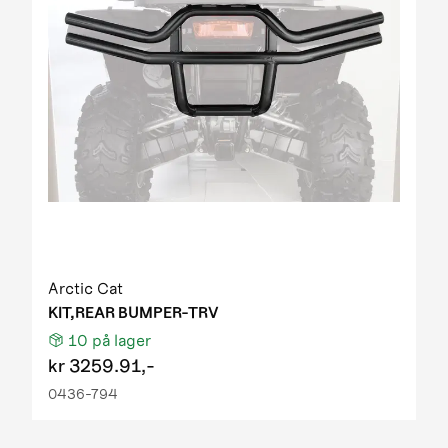
Arctic Cat
KIT,REAR BUMPER-TRV
10
på lager
kr
3259.91,-
0436-794