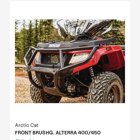
2012 Prowler XT IPM
2012 Prowler XT IPM NH
2012 Prowler XTZ IPM
2012 TRV 1000 GT EFT IPM Print green metallic
update
2012 US mod. 700 TRV GT
2012 XC 450 EFT IPM black-green 01
2013 1000 XT EFT white met
2013 450 R EFT Homologated
2013 550 EFT black
2013 550 XT EFT emerald green met
2013 700 Diesel EFT marsh
2013 700 XT EFT steel blue met
2013 Prowler HDX
2013 TBX 700 EGM T3S
2013 TRV 1000 XT TU EFT Homologated
2013 TRV 550 EFT black
Arctic Cat
2013 TRV 550 XT EFT emerald green met
FRONT BRUSHG. ALTERRA 400/450
2013 TRV 700 XT EFT black met