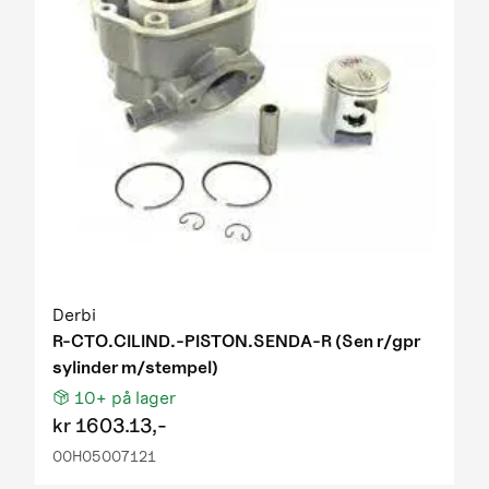
Derbi
R-CTO.CILIND.-PISTON.SENDA-R (Sen r/gpr
sylinder m/stempel)
10+
på lager
kr
1603.13,-
00H05007121