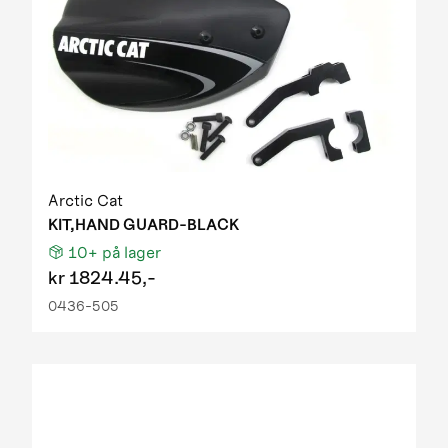
Arctic Cat
KIT,HAND GUARD-BLACK
10+
på lager
kr
1824.45,-
0436-505