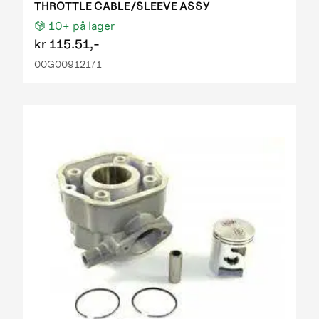
THROTTLE CABLE/SLEEVE ASSY
10+
på lager
kr
115.51,-
00G00912171