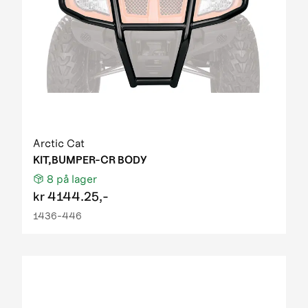
Arctic Cat
KIT,BUMPER-CR BODY
8
på lager
kr
4144.25,-
1436-446