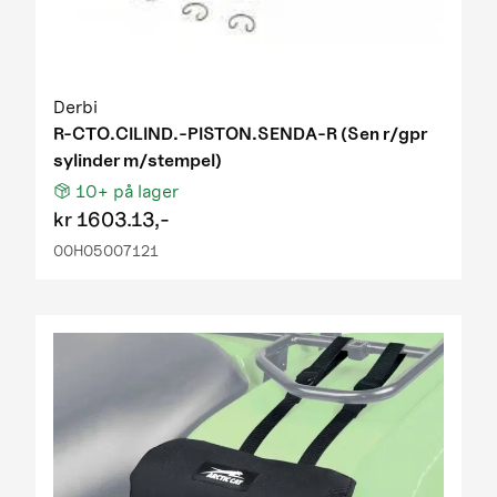
Derbi
R-CTO.CILIND.-PISTON.SENDA-R (Sen r/gpr
sylinder m/stempel)
10+
på lager
kr
1603.13,-
00H05007121