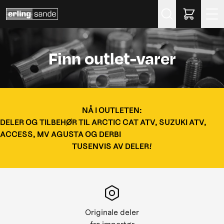
Søk
Finn outlet-varer
NÅ I OUTLETEN:
DELER OG TILBEHØR TIL ARCTIC CAT ATV, SUZUKI ATV,
ACCESS, MV AGUSTA OG DERBI
TUSENVIS AV DELER!
Originale deler