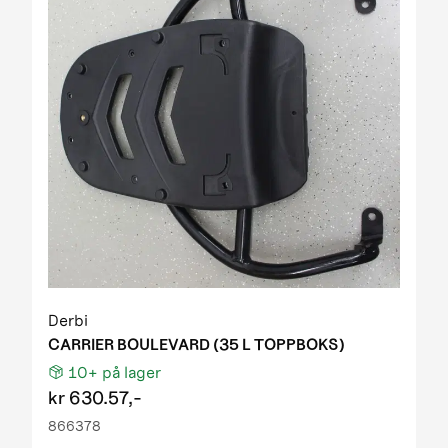
Derbi
CARRIER BOULEVARD (35 L TOPPBOKS)
10+
på lager
kr
630.57,-
866378