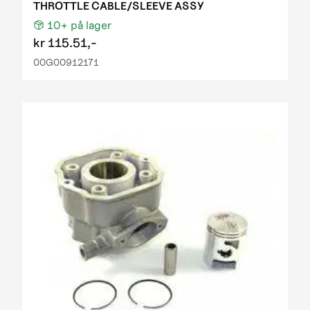
THROTTLE CABLE/SLEEVE ASSY
10+
på lager
kr
115.51,-
00G00912171