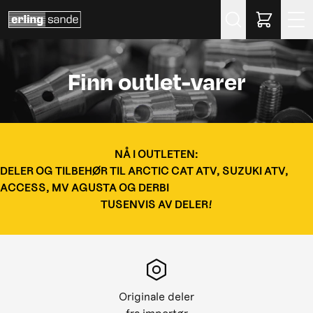
Søk
Finn outlet-varer
NÅ I OUTLETEN:
DELER OG TILBEHØR TIL ARCTIC CAT ATV, SUZUKI ATV,
ACCESS, MV AGUSTA OG DERBI
TUSENVIS AV DELER!
Originale deler