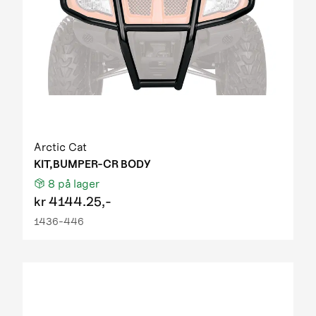
Arctic Cat
KIT,BUMPER-CR BODY
8
på lager
kr
4144.25,-
1436-446