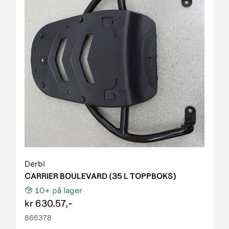
Derbi
CARRIER BOULEVARD (35 L TOPPBOKS)
10+
på lager
kr
630.57,-
866378