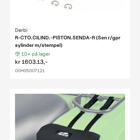
Derbi
R-CTO.CILIND.-PISTON.SENDA-R (Sen r/gpr
sylinder m/stempel)
10+
på lager
kr
1603.13,-
00H05007121