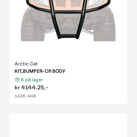
Arctic Cat
KIT,BUMPER-CR BODY
8
på lager
kr
4144.25,-
1436-446