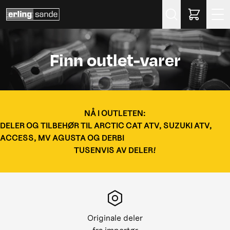
Søk
Finn outlet-varer
NÅ I OUTLETEN:
DELER OG TILBEHØR TIL ARCTIC CAT ATV, SUZUKI ATV,
ACCESS, MV AGUSTA OG DERBI
TUSENVIS AV DELER!
Originale deler