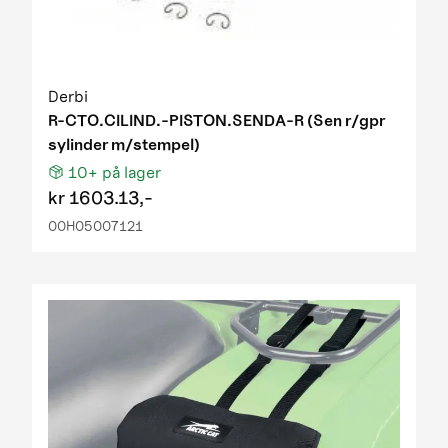
Derbi
R-CTO.CILIND.-PISTON.SENDA-R (Sen r/gpr
sylinder m/stempel)
10+
på lager
kr
1603.13,-
00H05007121