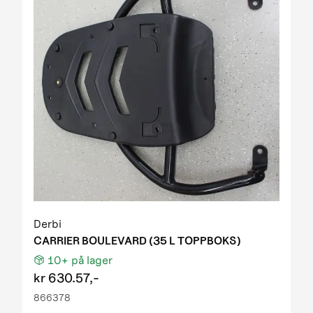
Derbi
CARRIER BOULEVARD (35 L TOPPBOKS)
10+
på lager
kr
630.57,-
866378