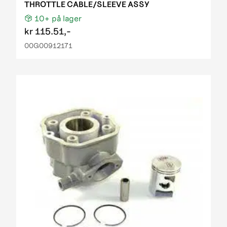
THROTTLE CABLE/SLEEVE ASSY
10+
på lager
kr
115.51,-
00G00912171