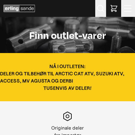
Søk
Finn outlet-varer
NÅ I OUTLETEN:
DELER OG TILBEHØR TIL ARCTIC CAT ATV, SUZUKI ATV,
ACCESS, MV AGUSTA OG DERBI
TUSENVIS AV DELER!
Originale deler