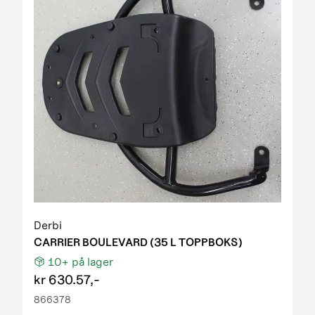
Derbi
CARRIER BOULEVARD (35 L TOPPBOKS)
10+
på lager
kr
630.57,-
866378