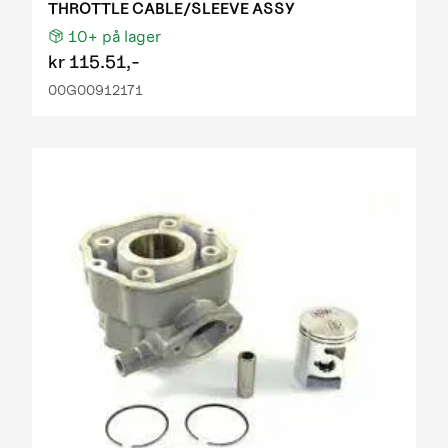
THROTTLE CABLE/SLEEVE ASSY
10+
på lager
kr
115.51,-
00G00912171