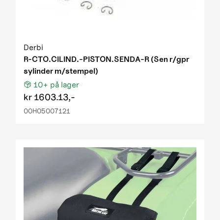
Derbi
R-CTO.CILIND.-PISTON.SENDA-R (Sen r/gpr
sylinder m/stempel)
10+
på lager
kr
1603.13,-
00H05007121